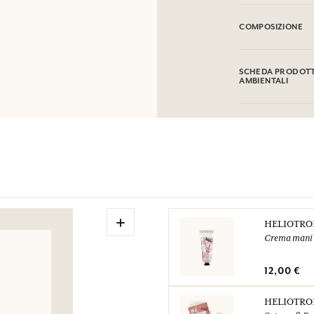
INFIAMMABILE: non
COMPOSIZIONE
Alcohol denat. (SD
Coumarin, Limonene
SCHEDA PRODOTTO
Citral. Questa list
AMBIENTALI
l'imballaggio del p
Tabella informativa
Si prega di consult
+
HELIOTRO
Crema mani
12,00 €
HELIOTRO