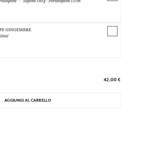
rtasapone
Sapone 150 g - Portasapone 13 cm
PE GINGEMBRE
60ml
42,00 €
AGGIUNGI AL CARRELLO