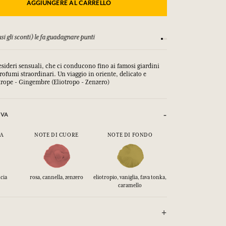
AGGIUNGERE AL CARRELLO
&C
Soddisfatti o rimborsa
desideri sensuali, che ci conducono fino ai famosi giardini
ofumi straordinari. Un viaggio in oriente, delicato e
rope - Gingembre (Eliotropo - Zenzero)
IVA
TA
NOTE DI CUORE
NOTE DI FONDO
cia
rosa, cannella, zenzero
eliotropio, vaniglia, fava tonka,
caramello