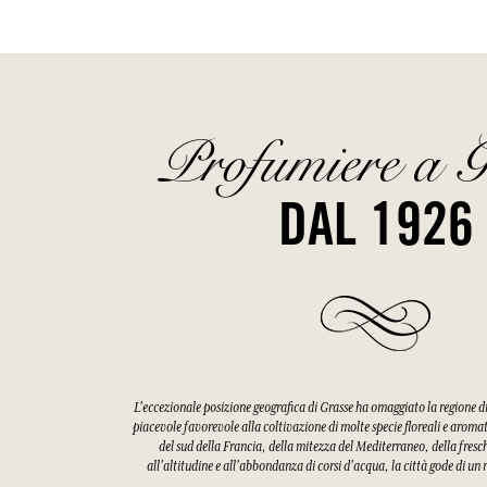
Profumiere a G
DAL 1926
L'eccezionale posizione geografica di Grasse ha omaggiato la regione 
piacevole favorevole alla coltivazione di molte specie floreali e aroma
del sud della Francia, della mitezza del Mediterraneo, della fres
all'altitudine e all'abbondanza di corsi d'acqua, la città gode di u