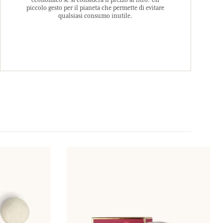
economico se si considera il prezzo al litro. Un
piccolo gesto per il pianeta che permette di evitare
qualsiasi consumo inutile.