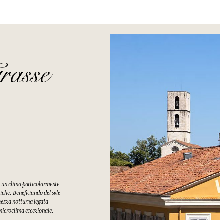
rasse
di un clima particolarmente
tiche. Beneficiando del sole
chezza notturna legata
n microclima eccezionale.