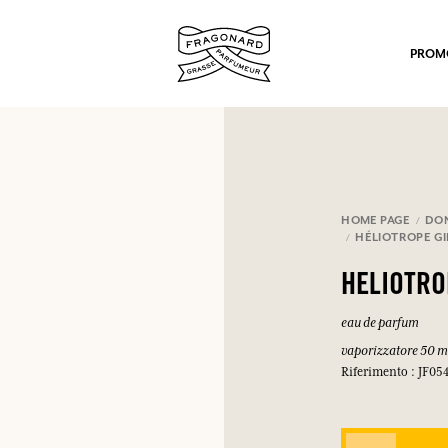
PROM
HOME PAGE
DO
HÉLIOTROPE G
po.
HELIOTR
eau de parfum
vaporizzatore 50 m
Riferimento : JF05
mulare punti e ricevere regali.