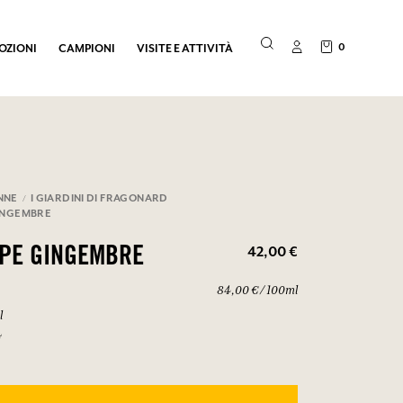
0
OZIONI
CAMPIONI
VISITE E ATTIVITÀ
NNE
I GIARDINI DI FRAGONARD
INGEMBRE
42,00 €
OPE GINGEMBRE
84,00 € / 100ml
l
4