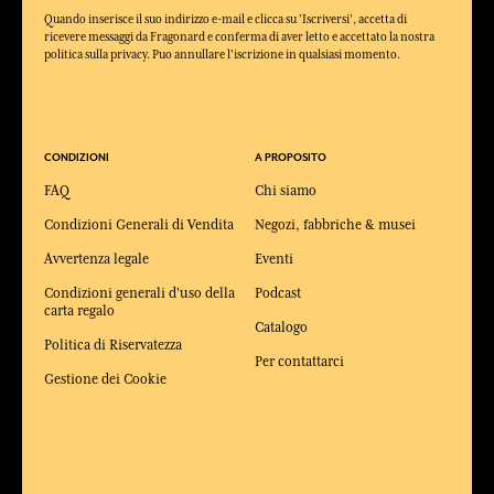
Quando inserisce il suo indirizzo e-mail e clicca su 'Iscriversi', accetta di
ricevere messaggi da Fragonard e conferma di aver letto e accettato la nostra
politica sulla privacy. Puo annullare l'iscrizione in qualsiasi momento.
CONDIZIONI
A PROPOSITO
FAQ
Chi siamo
Condizioni Generali di Vendita
Negozi, fabbriche & musei
Avvertenza legale
Eventi
Condizioni generali d'uso della
Podcast
carta regalo
Catalogo
Politica di Riservatezza
Per contattarci
Gestione dei Cookie