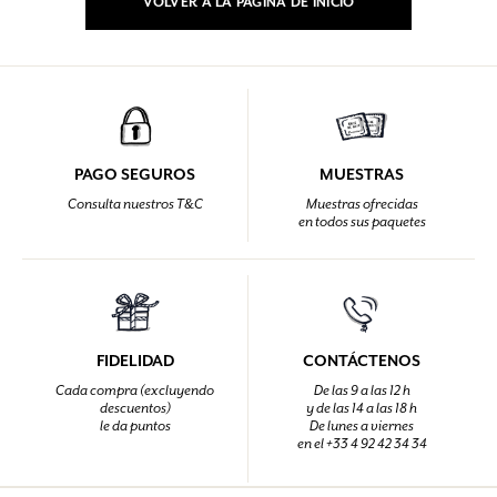
VOLVER A LA PÁGINA DE INICIO
PAGO SEGUROS
MUESTRAS
Consulta nuestros T&C
Muestras ofrecidas
en todos sus paquetes
FIDELIDAD
CONTÁCTENOS
Cada compra (excluyendo
De las 9 a las 12 h
descuentos)
y de las 14 a las 18 h
le da puntos
De lunes a viernes
en el +33 4 92 42 34 34