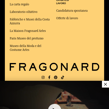
OFFERTE DI
LAVORO
La carta regalo
Candidatura spontanea
Laboratorio olfattivo
Offerte di lavoro
Fabbriche e Musei della Costa
Azzurra
La Maison Fragonard Arles
Paris Museo del profumo
Museo della Moda e del
Costume Arles
×
CONSEGNA:
FR
LINGUA:
IT