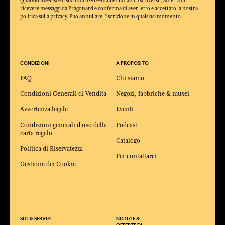
Quando inserisce il suo indirizzo e-mail e clicca su 'Iscriversi', accetta di
ricevere messaggi da Fragonard e conferma di aver letto e accettato la nostra
politica sulla privacy. Puo annullare l'iscrizione in qualsiasi momento.
CONDIZIONI
A PROPOSITO
FAQ
Chi siamo
Condizioni Generali di Vendita
Negozi, fabbriche & musei
Avvertenza legale
Eventi
Condizioni generali d'uso della
Podcast
carta regalo
Catalogo
Politica di Riservatezza
Per contattarci
Gestione dei Cookie
SITI & SERVIZI
NOTIZIE &