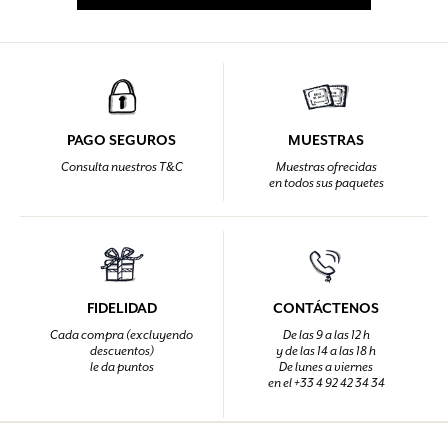
PAGO SEGUROS
MUESTRAS
Consulta nuestros T&C
Muestras ofrecidas
en todos sus paquetes
FIDELIDAD
CONTÁCTENOS
Cada compra (excluyendo
De las 9 a las 12 h
descuentos)
y de las 14 a las 18 h
le da puntos
De lunes a viernes
en el +33 4 92 42 34 34