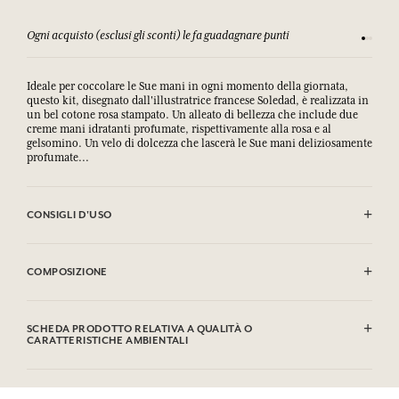
Ogni acquisto (esclusi gli sconti) le fa guadagnare punti
Consulta
Ideale per coccolare le Sue mani in ogni momento della giornata,
questo kit, disegnato dall'illustratrice francese Soledad, è realizzata in
un bel cotone rosa stampato. Un alleato di bellezza che include due
creme mani idratanti profumate, rispettivamente alla rosa e al
gelsomino. Un velo di dolcezza che lascerà le Sue mani deliziosamente
profumate...
CONSIGLI D'USO
Lavaggio a secco
COMPOSIZIONE
Crema mani Gelsomino
Aqua (Water), Glycerin, Caprylic/Capric Triglyceride, Polyglyceryl-6
SCHEDA PRODOTTO RELATIVA A QUALITÀ O
Distearate, Decyl Oleate, Parfum (Fragrance), Glyceryl Stearate SE,
CARATTERISTICHE AMBIENTALI
Palmitic Acid, Stearic Acid, Oryza Sativa (Rice) Starch,
Microcrystalline Cellulose, Prunus Amygdalus Dulcis (Sweet Almond)
Tabella informativa
Oil, Aloe Barbadensis Leaf Powder, Cetyl Alcohol, Xanthan Gum,
Si prega di consultare le qualità o le caratteristiche ambientali
Potassium Sorbate, Sodium Benzoate, Sodium Stearoyl Glutamate,