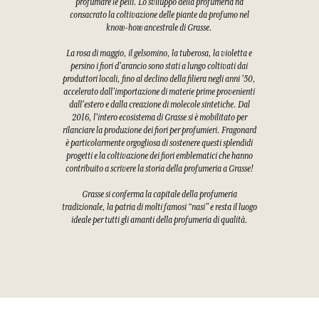
profumare le pelli. Lo sviluppo della profumeria ha
consacrato la coltivazione delle piante da profumo nel
know-how ancestrale di Grasse.
La rosa di maggio, il gelsomino, la tuberosa, la violetta e
persino i fiori d'arancio sono stati a lungo coltivati dai
produttori locali, fino al declino della filiera negli anni '50,
accelerato dall'importazione di materie prime provenienti
dall'estero e dalla creazione di molecole sintetiche. Dal
2016, l'intero ecosistema di Grasse si è mobilitato per
rilanciare la produzione dei fiori per profumieri. Fragonard
è particolarmente orgogliosa di sostenere questi splendidi
progetti e la coltivazione dei fiori emblematici che hanno
contribuito a scrivere la storia della profumeria a Grasse!
Grasse si conferma la capitale della profumeria
tradizionale, la patria di molti famosi “nasi” e resta il luogo
ideale per tutti gli amanti della profumeria di qualità.