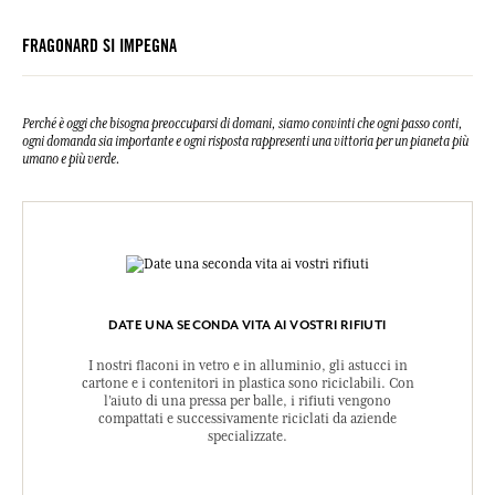
clic qui
facendo
.
Tocopherol, Helianthus Annuus (Sunflower) Seed Oil, Cellulose
Gum, Citric Acid, Hydrogenated Palm Glycerides Citrate, Limonene,
FRAGONARD SI IMPEGNA
Linalool, Geraniol, Citral.
Crema mani Rosa
Aqua (Water), Glycerin, Caprylic/Capric Triglyceride, Polyglyceryl-6
Distearate, Decyl Oleate, Parfum (Fragrance), Glyceryl Stearate SE,
Perché è oggi che bisogna preoccuparsi di domani, siamo convinti che ogni passo conti,
Palmitic Acid, Stearic Acid, Oryza Sativa (Rice) Starch,
ogni domanda sia importante e ogni risposta rappresenti una vittoria per un pianeta più
Microcrystalline Cellulose, Prunus Amygdalus Dulcis (Sweet Almond)
umano e più verde.
Oil, Aloe Barbadensis Leaf Powder, Cetyl Alcohol, Xanthan Gum,
Potassium Sorbate, Sodium Benzoate, Sodium Stearoyl Glutamate,
Tocopherol, Helianthus Annuus (Sunflower) Seed Oil, Cellulose
Gum, Citric Acid, Hydrogenated Palm Glycerides Citrate, Geraniol,
Citronellol, Eugenol, Cinnamyl Alcohol, Linalool, Limonene, Citral.
Formula contenente il 95% di ingredienti di origine naturale
DATE UNA SECONDA VITA AI VOSTRI RIFIUTI
I nostri flaconi in vetro e in alluminio, gli astucci in
cartone e i contenitori in plastica sono riciclabili. Con
l’aiuto di una pressa per balle, i rifiuti vengono
compattati e successivamente riciclati da aziende
specializzate.