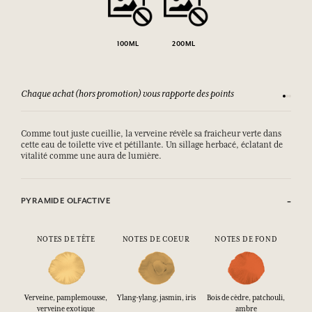
100ML
200ML
Chaque achat (hors promotion) vous rapporte des points
Consult
Comme tout juste cueillie, la verveine révèle sa fraicheur verte dans
cette eau de toilette vive et pétillante. Un sillage herbacé, éclatant de
vitalité comme une aura de lumière.
PYRAMIDE OLFACTIVE
NOTES DE TÊTE
NOTES DE COEUR
NOTES DE FOND
Verveine, pamplemousse,
Ylang-ylang, jasmin, iris
Bois de cèdre, patchouli,
verveine exotique
ambre