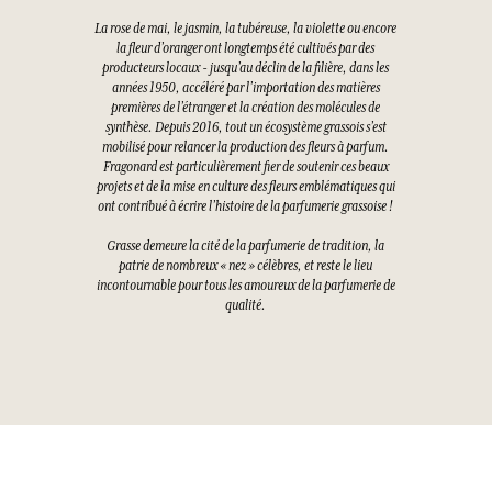
La rose de mai, le jasmin, la tubéreuse, la violette ou encore
la fleur d’oranger ont longtemps été cultivés par des
producteurs locaux - jusqu’au déclin de la filière, dans les
années 1950, accéléré par l’importation des matières
premières de l’étranger et la création des molécules de
synthèse. Depuis 2016, tout un écosystème grassois s’est
mobilisé pour relancer la production des fleurs à parfum.
Fragonard est particulièrement fier de soutenir ces beaux
projets et de la mise en culture des fleurs emblématiques qui
ont contribué à écrire l’histoire de la parfumerie grassoise !
Grasse demeure la cité de la parfumerie de tradition, la
patrie de nombreux « nez » célèbres, et reste le lieu
incontournable pour tous les amoureux de la parfumerie de
qualité.