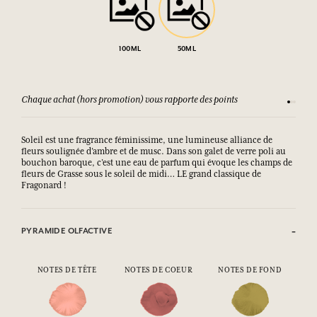
100ML
50ML
Chaque achat (hors promotion) vous rapporte des points
Consult
Soleil est une fragrance féminissime, une lumineuse alliance de
fleurs soulignée d’ambre et de musc. Dans son galet de verre poli au
bouchon baroque, c’est une eau de parfum qui évoque les champs de
fleurs de Grasse sous le soleil de midi… LE grand classique de
Fragonard !
PYRAMIDE OLFACTIVE
NOTES DE TÊTE
NOTES DE COEUR
NOTES DE FOND