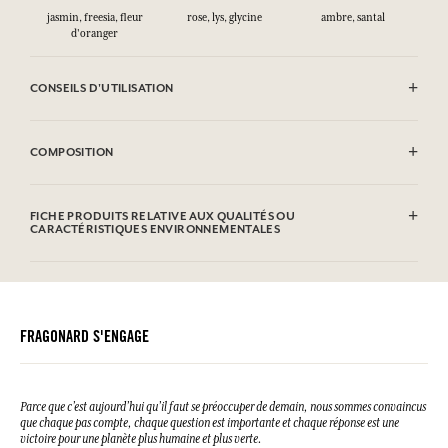
jasmin, freesia, fleur
rose, lys, glycine
ambre, santal
d'oranger
CONSEILS D'UTILISATION
INFLAMMABLE : Ne pas vaporiser vers une flamme.
COMPOSITION
FICHE PRODUITS RELATIVE AUX QUALITÉS OU
CARACTÉRISTIQUES ENVIRONNEMENTALES
Alcohol denat. (SD Alcohol 39C), Parfum (Fragrance), Aqua (Water),
Étuis
Hydroxycitronellal, Hexyl Cinnamal, Benzyl Salicylate, Citronellol,
FICHE PRODUITS RELATIVE AUX QUALITÉS OU
Emballage recyclable
Benzyl Benzoate, Linalool, Geraniol, Limonene, Alpha-Isomethyl
CARACTÉRISTIQUES ENVIRONNEMENTALES
Emballage ne contenant pas de matières recyclées
Ionone, Cinnamyl Alcohol, Farnesol, Isoeugenol, Benzyl alcohol,
Eugenol, Benzyl Cinnamate, Amyl Cinnamal, Citral, CI 19140 (FD&C
Tableau d'information
Flacon
Yellow 5), CI 14700 (FD&C Red 4).
Veuillez consulter les qualités ou caractéristiques environnementales
Emballage entièrement recyclable
cliquant ici
en
.
Emballage contenant 10% de matières recyclées
Cette liste peut faire l'objet de modifications, veuillez consulter
Emballage non rechargeable
l'emballage du produit acheté.
FRAGONARD S'ENGAGE
.
Parce que c’est aujourd’hui qu’il faut se préoccuper de demain, nous sommes convaincus
que chaque pas compte, chaque question est importante et chaque réponse est une
victoire pour une planète plus humaine et plus verte.