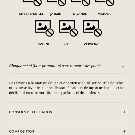
CHÈVREFEUILLE
JASMIN
LAVANDE
MIMOSA
PIVOINE
ROSE
VERVEINE
Chaque achat (hors promotion) vous rapporte des points
Consult
Des savons à la mousse douce et onctueuse à utiliser pour la douche
ou pour se laver les mains. Ils sont fabriqués de façon artisanale et se
déclinent en une multitude de parfums et de couleurs !
CONSEILS D'UTILISATION
EVITER LE CONTACT AVEC LES YEUX.
COMPOSITION