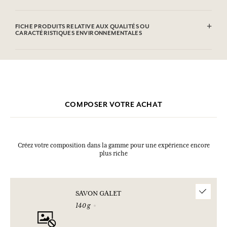
Sodium Tallowate, Sodium Cocoate, Aqua (Water), Parfum
(Fragrance), Glycerin, Sodium Chloride, Sodium Hydroxide,
FICHE PRODUITS RELATIVE AUX QUALITÉS OU
Etidronic Acid, Geraniol, Citronellol, Eugenol, Cinnamyl Alcohol, CI
CARACTÉRISTIQUES ENVIRONNEMENTALES
77891 (Titanium dioxide), CI 17200 (D&C Red 33).Cette liste peut faire
l'objet de modifications, veuillez consulter l'emballage du produit
acheté.
COMPOSER VOTRE ACHAT
Créez votre composition dans la gamme pour une expérience encore
plus riche
SAVON GALET
140 g