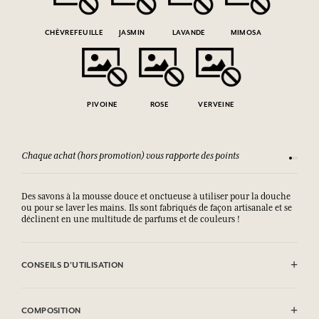
CHÈVREFEUILLE
JASMIN
LAVANDE
MIMOSA
PIVOINE
ROSE
VERVEINE
Chaque achat (hors promotion) vous rapporte des points
Consult
Des savons à la mousse douce et onctueuse à utiliser pour la douche
ou pour se laver les mains. Ils sont fabriqués de façon artisanale et se
déclinent en une multitude de parfums et de couleurs !
CONSEILS D'UTILISATION
EVITER LE CONTACT AVEC LES YEUX.
COMPOSITION