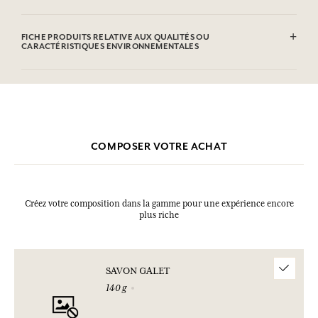
Sodium Tallowate, Sodium Cocoate, Aqua (Water), Parfum
(Fragrance), Glycerin, Sodium Chloride, Sodium Hydroxide,
FICHE PRODUITS RELATIVE AUX QUALITÉS OU
Etidronic Acid, Geraniol, Citronellol, Eugenol, Cinnamyl Alcohol, CI
CARACTÉRISTIQUES ENVIRONNEMENTALES
77891 (Titanium dioxide), CI 17200 (D&C Red 33).Cette liste peut faire
l'objet de modifications, veuillez consulter l'emballage du produit
acheté.
COMPOSER VOTRE ACHAT
Créez votre composition dans la gamme pour une expérience encore
plus riche
SAVON GALET
140 g