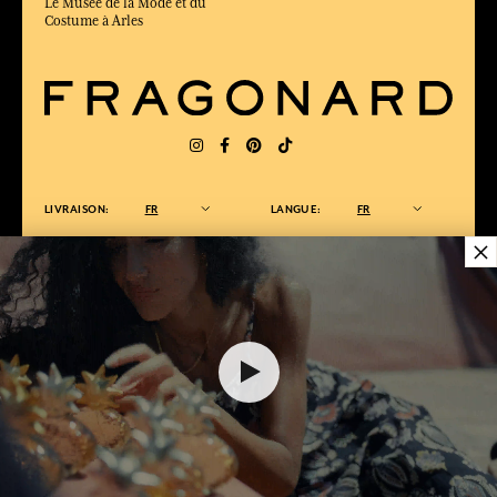
Le Musée de la Mode et du
Costume à Arles
LIVRAISON:
FR
LANGUE:
FR
×
ÉLU MEILLEUR SITE DE COMMERCE
en ligne 2025 par le magazine Capital
12,00 €
AJOUTER AU PANIER
1