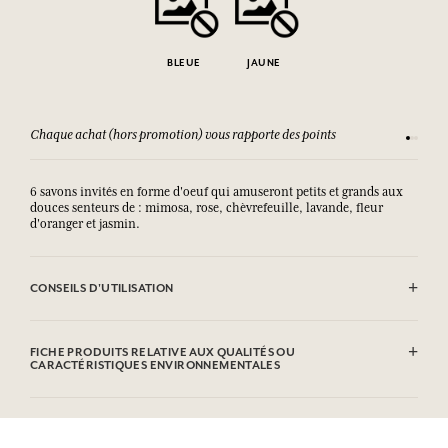
BLEUE
JAUNE
Chaque achat (hors promotion) vous rapporte des points
Consult
6 savons invités en forme d'oeuf qui amuseront petits et grands aux
douces senteurs de : mimosa, rose, chèvrefeuille, lavande, fleur
d'oranger et jasmin.
CONSEILS D'UTILISATION
.
FICHE PRODUITS RELATIVE AUX QUALITÉS OU
CARACTÉRISTIQUES ENVIRONNEMENTALES
Tableau d'information
Veuillez consulter les qualités ou caractéristiques environnementales
cliquant ici
en
.