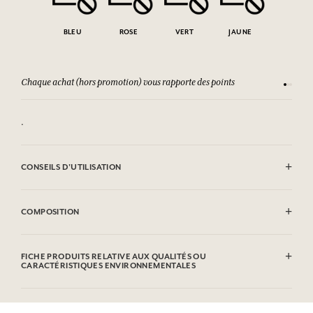
BLEU
ROSE
VERT
JAUNE
Chaque achat (hors promotion) vous rapporte des points
Consult
.
CONSEILS D'UTILISATION
Lavage en machine autorisé 30°C
COMPOSITION
100% coton
FICHE PRODUITS RELATIVE AUX QUALITÉS OU
CARACTÉRISTIQUES ENVIRONNEMENTALES