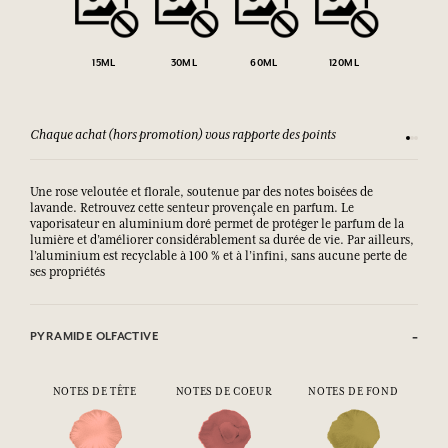
15ML
30ML
60ML
120ML
Chaque achat (hors promotion) vous rapporte des points
Consult
Une rose veloutée et florale, soutenue par des notes boisées de
lavande. Retrouvez cette senteur provençale en parfum. Le
vaporisateur en aluminium doré permet de protéger le parfum de la
lumière et d’améliorer considérablement sa durée de vie. Par ailleurs,
l’aluminium est recyclable à 100 % et à l’infini, sans aucune perte de
ses propriétés
PYRAMIDE OLFACTIVE
NOTES DE TÊTE
NOTES DE COEUR
NOTES DE FOND