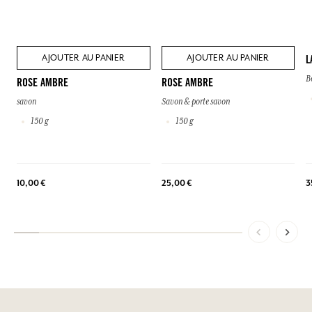
AJOUTER AU PANIER
AJOUTER AU PANIER
L
B
ROSE AMBRE
ROSE AMBRE
savon
Savon & porte savon
150 g
150 g
3
10,00 €
25,00 €