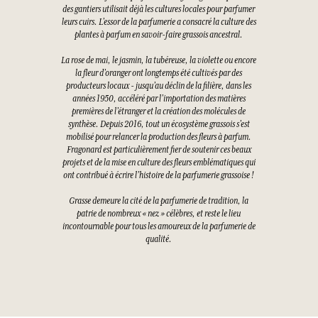
des gantiers utilisait déjà les cultures locales pour parfumer
leurs cuirs. L’essor de la parfumerie a consacré la culture des
plantes à parfum en savoir-faire grassois ancestral.
La rose de mai, le jasmin, la tubéreuse, la violette ou encore
la fleur d’oranger ont longtemps été cultivés par des
producteurs locaux - jusqu’au déclin de la filière, dans les
années 1950, accéléré par l’importation des matières
premières de l’étranger et la création des molécules de
synthèse. Depuis 2016, tout un écosystème grassois s’est
mobilisé pour relancer la production des fleurs à parfum.
Fragonard est particulièrement fier de soutenir ces beaux
projets et de la mise en culture des fleurs emblématiques qui
ont contribué à écrire l’histoire de la parfumerie grassoise !
Grasse demeure la cité de la parfumerie de tradition, la
patrie de nombreux « nez » célèbres, et reste le lieu
incontournable pour tous les amoureux de la parfumerie de
qualité.