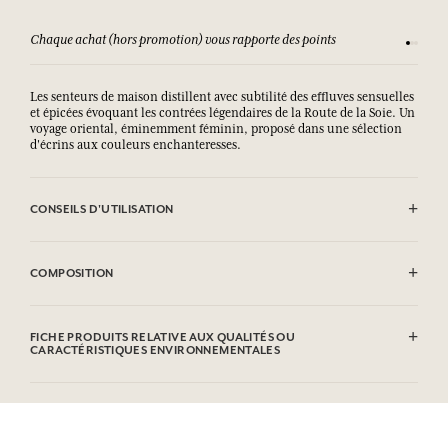
Chaque achat (hors promotion) vous rapporte des points
Consult
Les senteurs de maison distillent avec subtilité des effluves sensuelles
et épicées évoquant les contrées légendaires de la Route de la Soie. Un
voyage oriental, éminemment féminin, proposé dans une sélection
d'écrins aux couleurs enchanteresses.
CONSEILS D'UTILISATION
Eviter tout contact avec la bougie allumée. Ne pas laisser brûler plus
de trois heures consécutives. Couper régulièrement la mèche. Ne pas
COMPOSITION
poser la bougie sur une surface fragile. Peut produire une réaction
allergique. Nocif pour les organismes aquatiques, entraîne des effets
néfastes à long terme. Eviter le rejet dans l’environnement. N°
Contient: Linalyl Acetate, Linalool, Coumarin, Limonene,
urgence (+33) 01.45.42.59.59.
Tetramethyl Acetyloctahydronaphtalenes, Cedryl Methyl Ether,
FICHE PRODUITS RELATIVE AUX QUALITÉS OU
Geraniol, Citral. Cette liste peut faire l'objet de modifications, veuillez
CARACTÉRISTIQUES ENVIRONNEMENTALES
consulter l'emballage du produit acheté.
Tableau d'information
Veuillez consulter les qualités ou caractéristiques environnementales
cliquant ici
en
.