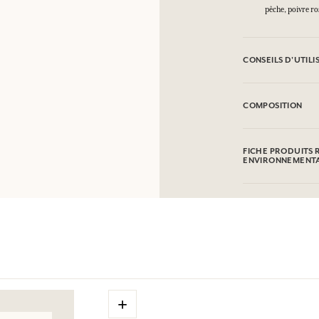
pêche, poivre ro
CONSEILS D'UTILI
INFLAMMABLE : Ne 
COMPOSITION
Alcohol denat. (SD
Limonene, Citrone
FICHE PRODUITS 
Geraniol.Cette liste
ENVIRONNEMENT
l'emballage du pro
Tableau d'information
Veuillez consulter 
cliquant ici
.
+