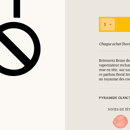
SE CONNECTER
1
ux.
ux.
ux.
ux.
ursé jusqu'à 15 jours
Chaque achat (hors
SE CONNECTER
SE CONNECTER
SE CONNECTER
SE CONNECTER
Retrouvez Reine de
vaporizateur rechar
rose en tête, sur u
ce parfum floral fr
au royaume des coeu
PYRAMIDE OLFAC
NOTES DE TÊ