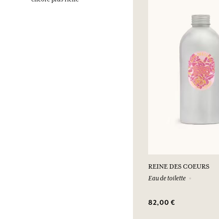
REINE DES COEURS
Eau de toilette
82,00 €