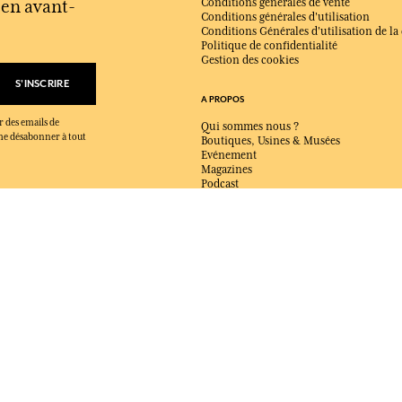
s en avant-
Conditions générales de vente
Conditions générales d'utilisation
Conditions Générales d'utilisation de la
Politique de confidentialité
Gestion des cookies
S'INSCRIRE
A PROPOS
r des emails de
Qui sommes nous ?
x me désabonner à tout
Boutiques, Usines & Musées
Evénement
Magazines
Podcast
Catalogue
Contactez-nous
LIVRAISON:
FR
LANGUE:
FR