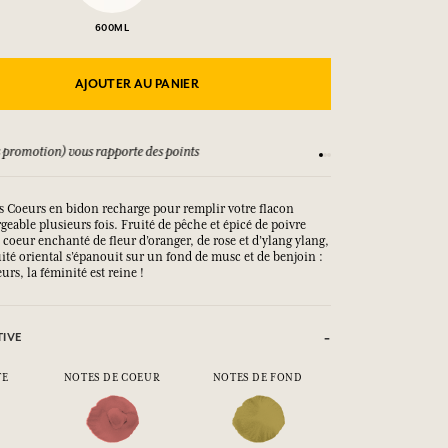
600ML
AJOUTER AU PANIER
 promotion) vous rapporte des points
Consultez nos CGV
s Coeurs en bidon recharge pour remplir votre flacon
geable plusieurs fois. Fruité de pêche et épicé de poivre
n coeur enchanté de fleur d’oranger, de rose et d’ylang ylang,
uité oriental s’épanouit sur un fond de musc et de benjoin :
rs, la féminité est reine !
TIVE
TE
NOTES DE COEUR
NOTES DE FOND