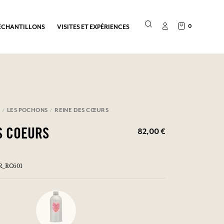
0
ÉCHANTILLONS
VISITES ET EXPÉRIENCES
E
LES POCHONS
REINE DES CŒURS
82,00 €
S COEURS
ER_RC601