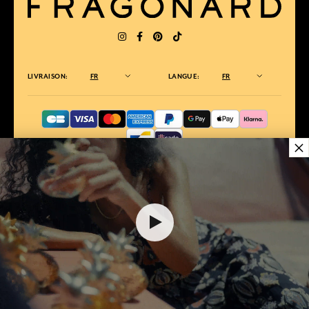
LIVRAISON:
FR
LANGUE:
FR
×
ÉLU MEILLEUR SITE DE COMMERCE
en ligne 2025 par le magazine Capital
35,00 €
AJOUTER AU PANIER
1