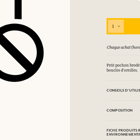
SE CONNECTER
1
ux.
ux.
ux.
ux.
ursé jusqu'à 15 jours
Chaque achat (hors
SE CONNECTER
SE CONNECTER
SE CONNECTER
SE CONNECTER
Petit pochon brodé 
boucles d'oreilles.
CONSEILS D'UTILI
Lavage en machine 
COMPOSITION
100% coton brodé à
FICHE PRODUITS 
ENVIRONNEMENT