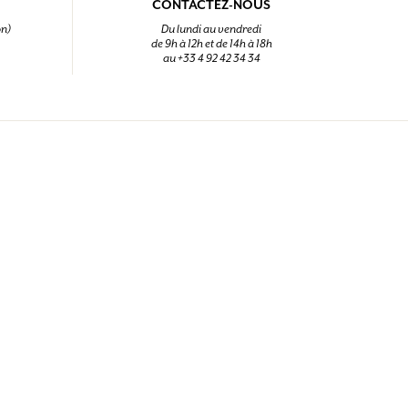
CONTACTEZ-NOUS
on)
Du lundi au vendredi
de 9h à 12h et de 14h à 18h
au +33 4 92 42 34 34