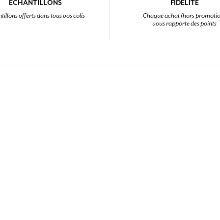
ÉCHANTILLONS
FIDÉLITÉ
tillons offerts dans tous vos colis
Chaque achat (hors promoti
vous rapporte des points