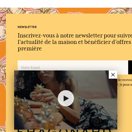
NEWSLETTER
Inscrivez-vous à notre newsletter pour suivr
l'actualité de la maison et bénéficier d’offre
première
×
En inscrivant mon adresse email et en cliquant sur ‘S’abonner’, j'accepte de recevoi
Fragonard et confirme que j'ai lu et accepté la politique de confidentialité. Je peu
moment.