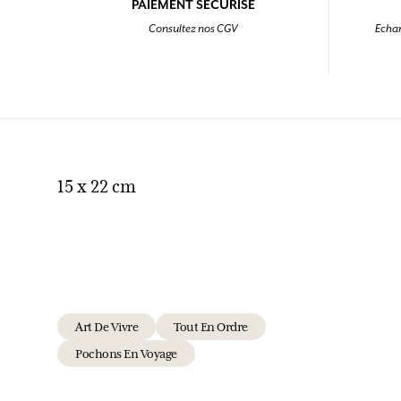
PAIEMENT SÉCURISÉ
Consultez nos CGV
Echan
15 x 22 cm
Art De Vivre
Tout En Ordre
Pochons En Voyage