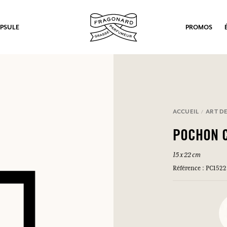
PSULE
PROMOS
ACCUEIL
ART DE
POCHON 
15 x 22 cm
Référence : PC1522
ux.