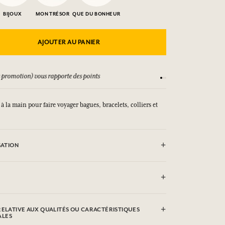
BIJOUX
MON TRÉSOR
QUE DU BONHEUR
AJOUTER AU PANIER
 promotion) vous rapporte des points
Consultez nos CGV
à la main pour faire voyager bagues, bracelets, colliers et
SATION
autorisé (30°)
 la main
RELATIVE AUX QUALITÉS OU CARACTÉRISTIQUES
ALES