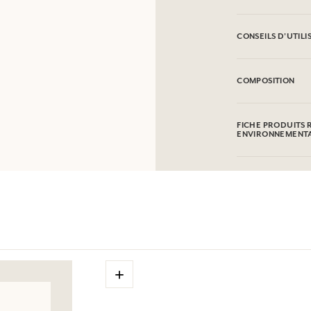
CONSEILS D'UTILI
INFLAMMABLE : Ne 
COMPOSITION
Alcohol denat (SD 
Hexamethylindanop
FICHE PRODUITS 
Cinnamal, Linalyl 
ENVIRONNEMENT
Ketones, Geraniol,
Cette liste peut fai
produit acheté.
+