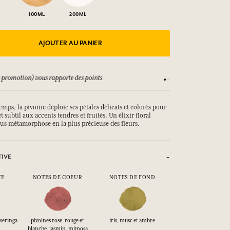
100ML
200ML
AJOUTER AU PANIER
 promotion) vous rapporte des points
Consultez nos CGV
mps, la pivoine déploie ses pétales délicats et colorés pour
 subtil aux accents tendres et fruités. Un élixir floral
us métamorphose en la plus précieuse des fleurs.
TIVE
TE
NOTES DE COEUR
NOTES DE FOND
 seringa
pivoines rose, rouge et
iris, musc et ambre
blanche, jasmin, mimosa