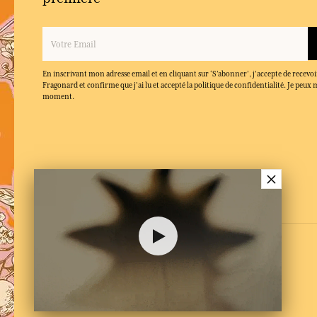
En inscrivant mon adresse email et en cliquant sur ‘S’abonner’, j'accepte de recevoi
Fragonard et confirme que j'ai lu et accepté la politique de confidentialité. Je peu
moment.
×