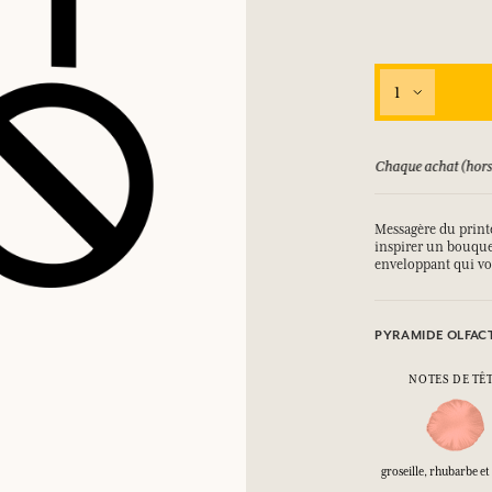
SE CONNECTER
1
ux.
ux.
ux.
ux.
ursé jusqu'à 15 jours
Chaque achat (hors
SE CONNECTER
SE CONNECTER
SE CONNECTER
SE CONNECTER
Messagère du printe
inspirer un bouquet
enveloppant qui vo
PYRAMIDE OLFAC
NOTES DE TÊ
groseille, rhubarbe et