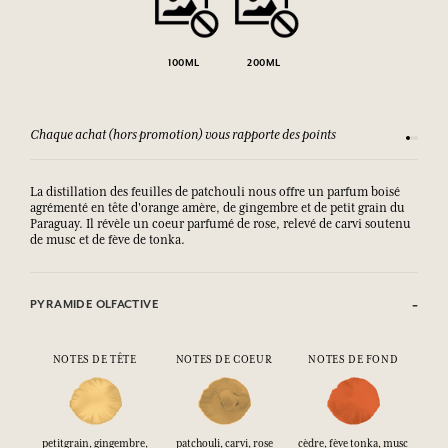
100ML
200ML
Chaque achat (hors promotion) vous rapporte des points
Consult
La distillation des feuilles de patchouli nous offre un parfum boisé
agrémenté en tête d'orange amère, de gingembre et de petit grain du
Paraguay. Il révèle un coeur parfumé de rose, relevé de carvi soutenu
de musc et de fève de tonka.
PYRAMIDE OLFACTIVE
NOTES DE TÊTE
NOTES DE COEUR
NOTES DE FOND
petitgrain, gingembre,
patchouli, carvi, rose
cèdre, fève tonka, musc