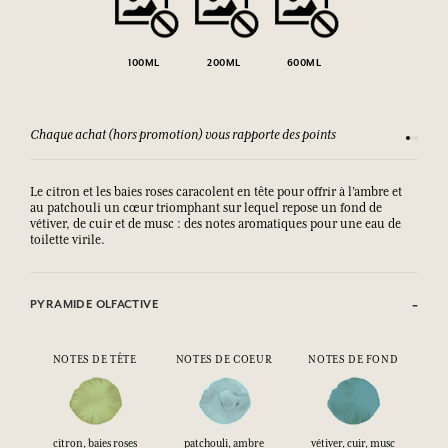
100ML
200ML
600ML
Chaque achat (hors promotion) vous rapporte des points
Consult
Le citron et les baies roses caracolent en tête pour offrir à l’ambre et
au patchouli un cœur triomphant sur lequel repose un fond de
vétiver, de cuir et de musc : des notes aromatiques pour une eau de
toilette virile.
PYRAMIDE OLFACTIVE
NOTES DE TÊTE
NOTES DE COEUR
NOTES DE FOND
citron, baies roses
patchouli, ambre
vétiver, cuir, musc