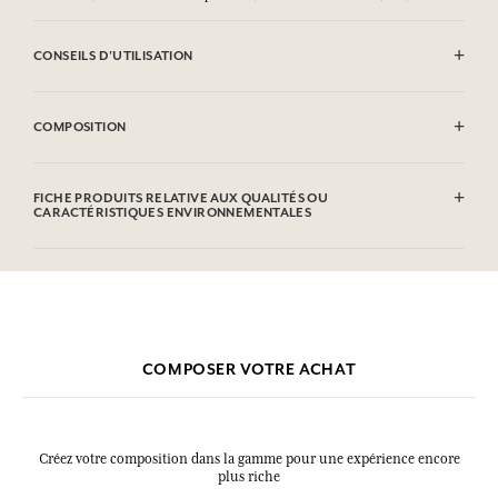
CONSEILS D'UTILISATION
INFLAMMABLE : Ne pas vaporiser vers une flamme.
COMPOSITION
Alcohol denat. (SD Alcohol 39C), Aqua (Water), Parfum (Fragrance),
Limonene, Linalool, Alpha-Isomethyl Ionone, Coumarin, Citral.
FICHE PRODUITS RELATIVE AUX QUALITÉS OU
Cette liste peut faire l'objet de modifications, veuillez consulter
CARACTÉRISTIQUES ENVIRONNEMENTALES
l'emballage du produit acheté.
COMPOSER VOTRE ACHAT
Créez votre composition dans la gamme pour une expérience encore
plus riche