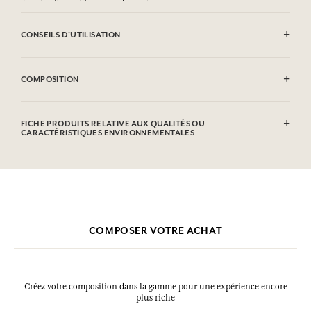
CONSEILS D'UTILISATION
INFLAMMABLE : Ne pas vaporiser vers une flamme.
COMPOSITION
Alcohol denat (SD Alcohol 39C), Parfum (Fragrance), Aqua (Water),
Citronellol, Limonene, Geraniol.
FICHE PRODUITS RELATIVE AUX QUALITÉS OU
Cette liste peut faire l'objet de modifications, veuillez consulter
CARACTÉRISTIQUES ENVIRONNEMENTALES
l'emballage du produit acheté.
Tableau d'information
Veuillez consulter les qualités ou caractéristiques environnementales
cliquant ici
en
.
COMPOSER VOTRE ACHAT
Créez votre composition dans la gamme pour une expérience encore
plus riche