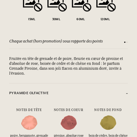
15ML
30ML
60ML
120ML
Chaque achat (hors promotion) vous rapporte des points
Consult
Fruitée en tête de grenade et de poire, fleurie en cœur de pivoine et
d’absolue de rose, boisée de cèdre et de chêne en fond : le parfum
Grenade Pivoine, dans son joli flacon en aluminium doré, invite à
l’évasion.
PYRAMIDE OLFACTIVE
NOTES DE TÊTE
NOTES DE COEUR
NOTES DE FOND
poire, bergamote, grenade
pivoine, absolue rose
bois de cèdre, bois de chêne