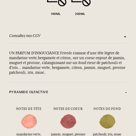
100ML
200ML
Consultez nos CGV
Satisfai
UN PARFUM D'INSOUCIANCE Frivole s’amuse d’une tête légère de
mandarine verte,bergamote et citron, sur un coeur enjoué de jasmin,
muguet et pivoine, s’alanguissant sur un fond rieur de patchouli et
d’iris... mandarine verte, bergamote, citron, jasmin, muguet, pivoine
patchouli, iris, musc.
PYRAMIDE OLFACTIVE
NOTES DE TÊTE
NOTES DE COEUR
NOTES DE FOND
mandarine verte,
jasmin, muguet, pivoine
patchouli, iris, musc