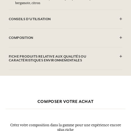
bergamote, citron
CONSEILS D'UTILISATION
INFLAMMABLE : Ne pas vaporiser vers une flamme.
COMPOSITION
Alcohol denat.(SD Alcohol 39), Parfum (Fragrance), Aqua (Water),
Limonene, Benzyl Salicylate, Hydroxycitronellal, Linalool, Geraniol,
FICHE PRODUITS RELATIVE AUX QUALITÉS OU
Citronellol, Coumarin, Citral.
CARACTÉRISTIQUES ENVIRONNEMENTALES
Cette liste peut faire l'objet de modifications, veuillez consulter
l'emballage du produit acheté.
COMPOSER VOTRE ACHAT
Créez votre composition dans la gamme pour une expérience encore
plus riche