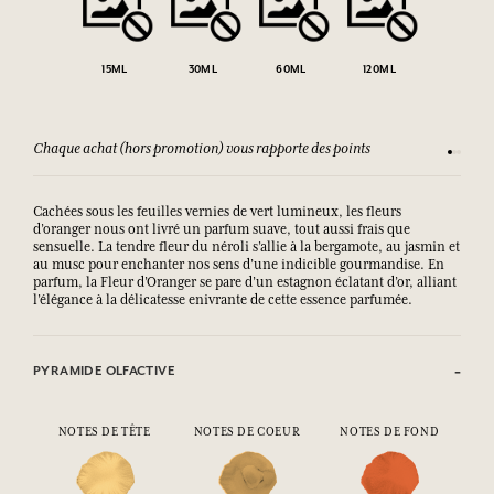
15ML
30ML
60ML
120ML
Chaque achat (hors promotion) vous rapporte des points
Consult
Cachées sous les feuilles vernies de vert lumineux, les fleurs
d’oranger nous ont livré un parfum suave, tout aussi frais que
sensuelle. La tendre fleur du néroli s’allie à la bergamote, au jasmin et
au musc pour enchanter nos sens d’une indicible gourmandise. En
parfum, la Fleur d’Oranger se pare d’un estagnon éclatant d’or, alliant
l’élégance à la délicatesse enivrante de cette essence parfumée.
PYRAMIDE OLFACTIVE
NOTES DE TÊTE
NOTES DE COEUR
NOTES DE FOND