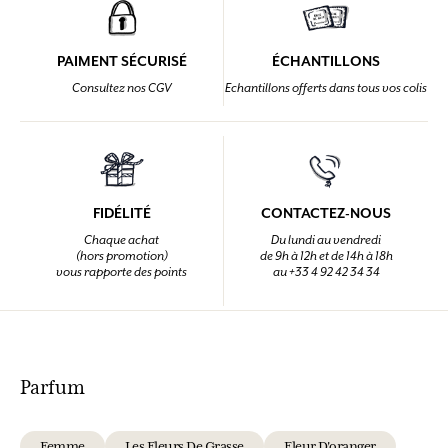
PAIMENT SÉCURISÉ
ÉCHANTILLONS
Consultez nos CGV
Echantillons offerts dans tous vos colis
FIDÉLITÉ
CONTACTEZ-NOUS
Chaque achat
Du lundi au vendredi
(hors promotion)
de 9h à 12h et de 14h à 18h
vous rapporte des points
au +33 4 92 42 34 34
Parfum
Femme
Les Fleurs De Grasse
Fleur D'oranger