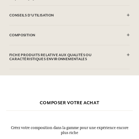
CONSEILS D'UTILISATION
INFLAMMABLE : Ne pas vaporiser vers une flamme.
COMPOSITION
Alcohol denat. (SD Alcohol 39C), Parfum (Fragrance), Aqua (Water),
Limonene, Linalool, Citronellol, Citral, Geraniol, Farnesol, Benzyl
FICHE PRODUITS RELATIVE AUX QUALITÉS OU
Benzoate, Cinnamal, Benzyl Alcohol. Cette liste peut faire l'objet de
CARACTÉRISTIQUES ENVIRONNEMENTALES
modifications, veuillez consulter l'emballage du produit acheté.
COMPOSER VOTRE ACHAT
Créez votre composition dans la gamme pour une expérience encore
plus riche