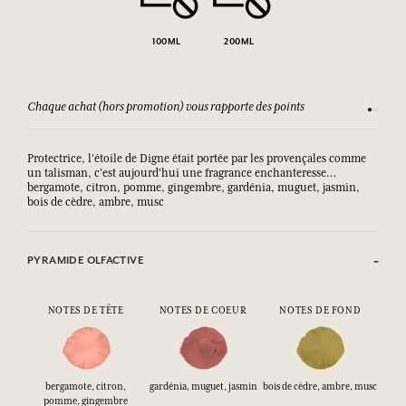
100ML
200ML
Chaque achat (hors promotion) vous rapporte des points
Consult
Protectrice, l'étoile de Digne était portée par les provençales comme
un talisman, c'est aujourd'hui une fragrance enchanteresse…
bergamote, citron, pomme, gingembre, gardénia, muguet, jasmin,
bois de cèdre, ambre, musc
PYRAMIDE OLFACTIVE
NOTES DE TÊTE
NOTES DE COEUR
NOTES DE FOND
bergamote, citron,
gardénia, muguet, jasmin
bois de cèdre, ambre, musc
pomme, gingembre