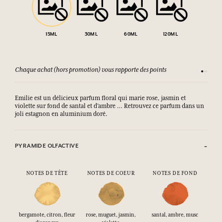
15ML
30ML
60ML
120ML
Chaque achat (hors promotion) vous rapporte des points
Consult
Emilie est un délicieux parfum floral qui marie rose, jasmin et
violette sur fond de santal et d’ambre … Retrouvez ce parfum dans un
joli estagnon en aluminium doré.
PYRAMIDE OLFACTIVE
NOTES DE TÊTE
NOTES DE COEUR
NOTES DE FOND
bergamote, citron, fleur
rose, muguet, jasmin,
santal, ambre, musc