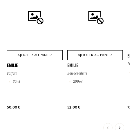
AJOUTER AU PANIER
AJOUTER AU PANIER
E
P
EMILIE
EMILIE
Parfum
Eau de toilette
30ml
200ml
7
50,00 €
52,00 €