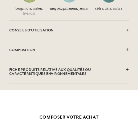
bergamote, melon,
muguet, galbanum, jasmin
cèdre, ciste, ambre
lavandin
CONSEILS D'UTILISATION
INFLAMMABLE : Ne pas vaporiser vers une flamme.
COMPOSITION
Alcohol denat. (SD Alcohol 39C), Aqua (Water), Parfum (Fragrance),
Limonene, Hydroxycitronellal, Linalool, Alpha-isomethyl Ionone,
FICHE PRODUITS RELATIVE AUX QUALITÉS OU
Citronellol, Citral, Geraniol, Coumarin, Evernia Prunastri (Oak Moss)
CARACTÉRISTIQUES ENVIRONNEMENTALES
Extract. Cette liste peut faire l'objet de modifications, veuillez
consulter l'emballage du produit acheté.
COMPOSER VOTRE ACHAT