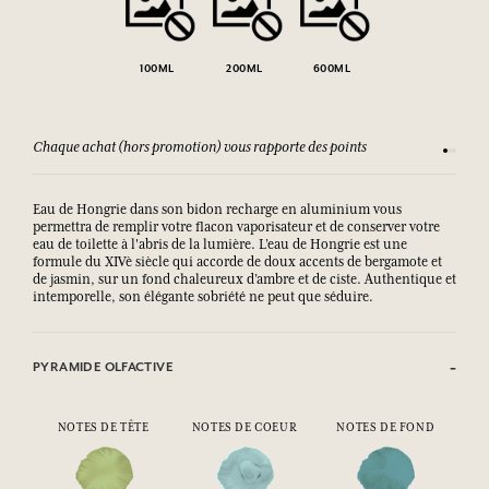
100ML
200ML
600ML
Chaque achat (hors promotion) vous rapporte des points
Consult
Eau de Hongrie dans son bidon recharge en aluminium vous
permettra de remplir votre flacon vaporisateur et de conserver votre
eau de toilette à l'abris de la lumière. L’eau de Hongrie est une
formule du XIVè siècle qui accorde de doux accents de bergamote et
de jasmin, sur un fond chaleureux d’ambre et de ciste. Authentique et
intemporelle, son élégante sobriété ne peut que séduire.
PYRAMIDE OLFACTIVE
NOTES DE TÊTE
NOTES DE COEUR
NOTES DE FOND