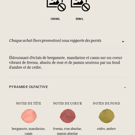
100ML
50ML
Chaque achat (hors promotion) vous rapporte des points
Consult
Éblouissant d’éclats de bergamote, mandarine et cassis sur un coeur
vibrant de freesia, absolu de rose et de jasmin soutenu par un fond
d’ambre et de cèdre.
PYRAMIDE OLFACTIVE
NOTES DE TÊTE
NOTES DE COEUR
NOTES DE FOND
bergamote, mandarine,
freesia, rose absolue,
cèdre, ambre
cassis
jasmin absolue