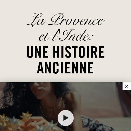
La Provence
et l'Inde:
UNE HISTOIRE
ANCIENNE
×
A l’occasion de l’ouverture en 1997 du Musée
Provençal du Costume et du Bijou à Grasse, Agnès et
Françoise Costa imaginent pour la maison
Fragonard un nouvel univers autour des textiles et
de l’art de vivre. Initiées par leur mère Hélène aux
savoir-faire provençaux anciens, les deux sœurs
sont de fines connaisseuses des artisanats oubliés :
80,00 €