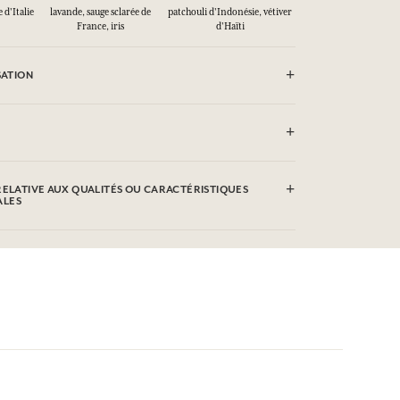
d'Italie
lavande, sauge sclarée de
patchouli d'Indonésie, vétiver
France, iris
d'Haïti
SATION
pas vaporiser vers une flamme.
 Alcohol 39-C), Aqua (Water), Parfum (Fragrance),
, Citronellol, Alpha-Isomethyl lonone, Citral, Coumarin,
RELATIVE AUX QUALITÉS OU CARACTÉRISTIQUES
ALES
re l'objet de modifications, veuillez consulter l'emballage du
les qualités ou caractéristiques environnementales en