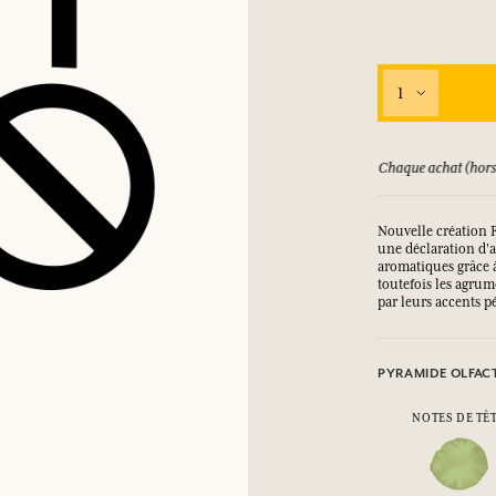
SE CONNECTER
1
ux.
ux.
ux.
ux.
ursé jusqu'à 15 jours
Chaque achat (hors
SE CONNECTER
SE CONNECTER
SE CONNECTER
SE CONNECTER
Nouvelle création F
une déclaration d'a
aromatiques grâce à
toutefois les agrum
par leurs accents p
PYRAMIDE OLFAC
NOTES DE TÊ