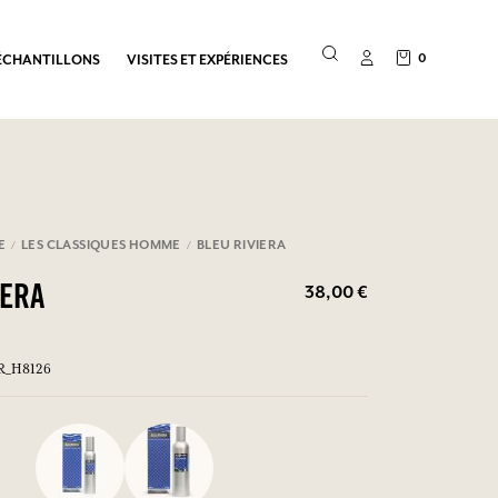
0
ÉCHANTILLONS
VISITES ET EXPÉRIENCES
E
LES CLASSIQUES HOMME
BLEU RIVIERA
38,00 €
IERA
ER_H8126