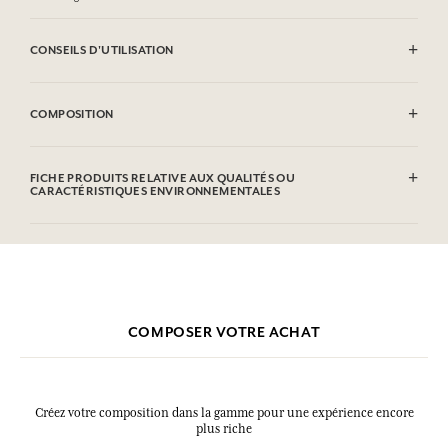
CONSEILS D'UTILISATION
INFLAMMABLE : Ne pas vaporiser vers une flamme.
COMPOSITION
Alcohol denat. (SD Alcohol 39C), Parfum (Fragrance), Aqua (Water),
Linalool, Hydroxycitronellal, Benzyl Salicylate, Citronellol, Alpha-
FICHE PRODUITS RELATIVE AUX QUALITÉS OU
Isomethyl Ionone, Limonene, Geraniol, Citral, Benzyl Benzoate.
CARACTÉRISTIQUES ENVIRONNEMENTALES
Cette liste peut faire l'objet de modifications, veuillez consulter
Tableau d'information
l'emballage du produit acheté.
Veuillez consulter les qualités ou caractéristiques environnementales
cliquant ici
en
.
COMPOSER VOTRE ACHAT
Créez votre composition dans la gamme pour une expérience encore
plus riche