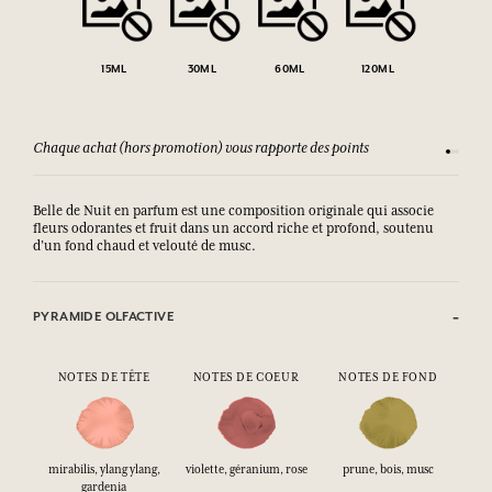
15ML
30ML
60ML
120ML
Chaque achat (hors promotion) vous rapporte des points
Consult
Belle de Nuit en parfum est une composition originale qui associe
fleurs odorantes et fruit dans un accord riche et profond, soutenu
d’un fond chaud et velouté de musc.
PYRAMIDE OLFACTIVE
NOTES DE TÊTE
NOTES DE COEUR
NOTES DE FOND
mirabilis, ylang ylang,
violette, géranium, rose
prune, bois, musc
gardenia