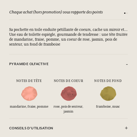
Chaque achat (hors promotion) vous rapporte des points
Consult
Sa pochette en toile enduite pétillante de coeurs, cache un miroir et…
Une eau de toilette espiègle, gourmande de tendresse : une tête fruitée
de mandarine, fraise, pomme, un coeur de rose, jasmin, pois de
senteur, un fond de framboise
PYRAMIDE OLFACTIVE
NOTES DE TÊTE
NOTES DE COEUR
NOTES DE FOND
mandarine, fraise, pomme
rose, pois de senteur,
framboise, musc
jasmin
CONSEILS D'UTILISATION