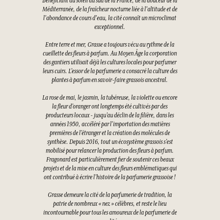
Bénéficiant du soleil du sud de la France, de la douceur de la
Méditerranée, de la fraîcheur nocturne liée à l'altitude et de
l'abondance de cours d'eau, la cité connaît un microclimat
exceptionnel.
Entre terre et mer, Grasse a toujours vécu au rythme de la
cueillette des fleurs à parfum. Au Moyen Âge la corporation
des gantiers utilisait déjà les cultures locales pour parfumer
leurs cuirs. L’essor de la parfumerie a consacré la culture des
plantes à parfum en savoir-faire grassois ancestral.
La rose de mai, le jasmin, la tubéreuse, la violette ou encore
la fleur d’oranger ont longtemps été cultivés par des
producteurs locaux - jusqu’au déclin de la filière, dans les
années 1950, accéléré par l’importation des matières
premières de l’étranger et la création des molécules de
synthèse. Depuis 2016, tout un écosystème grassois s’est
mobilisé pour relancer la production des fleurs à parfum.
Fragonard est particulièrement fier de soutenir ces beaux
projets et de la mise en culture des fleurs emblématiques qui
ont contribué à écrire l’histoire de la parfumerie grassoise !
Grasse demeure la cité de la parfumerie de tradition, la
patrie de nombreux « nez » célèbres, et reste le lieu
incontournable pour tous les amoureux de la parfumerie de