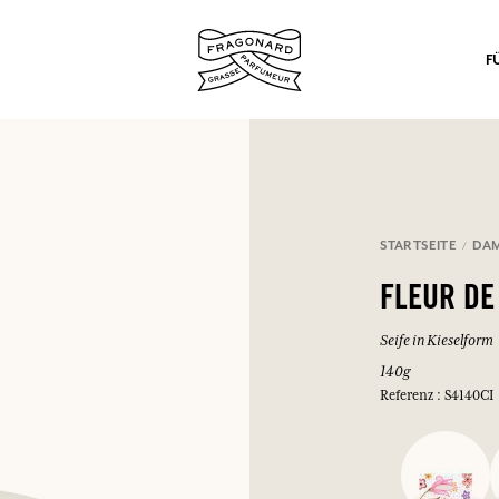
F
STARTSEITE
DA
nd Geschenke.
FLEUR DE
EINWÄHLEN
Seife in Kieselform
140g
Referenz : S4140CI
EINWÄHLEN
EINWÄHLEN
EINWÄHLEN