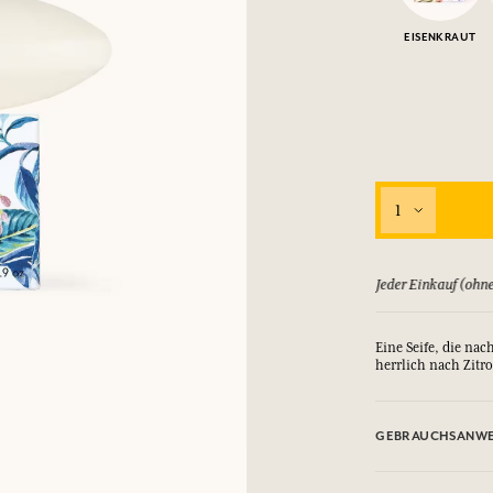
EISENKRAUT
1
ld zurück, bis zu 15 Tage
Jeder Einkauf (ohne
Eine Seife, die na
herrlich nach Zitr
GEBRAUCHSANWE
AUGENKONTAKT VER