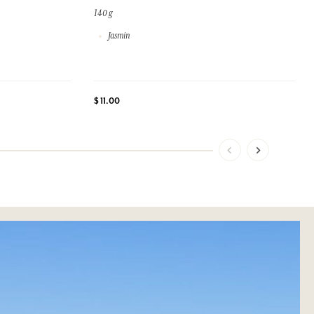
140 g
Jasmin
$ 11.00