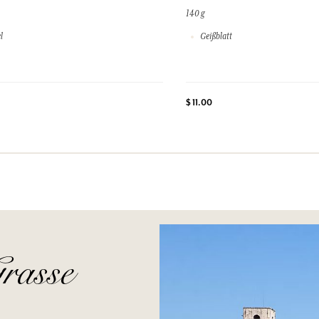
140 g
l
Geißblatt
$ 11.00
rasse