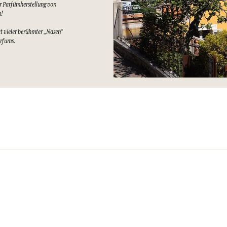
er Parfümherstellung von
n!
at vieler berühmter „Nasen“
arfums.