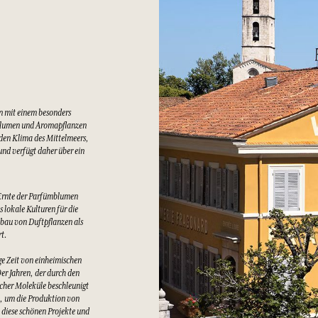
n mit einem besonders
Blumen und Aromapflanzen
lden Klima des Mittelmeers,
nd verfügt daher über ein
Ernte der Parfümblumen
 lokale Kulturen für die
bau von Duftpflanzen als
rt.
e Zeit von einheimischen
er Jahren, der durch den
cher Moleküle beschleunigt
t, um die Produktion von
 diese schönen Projekte und