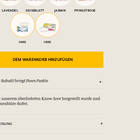
LAVENDEL
GEISSBLATT
JASMIN
PFINGSTROSE
140G
140G
DEM WARENKORB HINZUFÜGEN
 Rabatt) bringt Ihnen Punkte
Sehen Sie sich unsere
ch unserem überlieferten Know-how hergestellt wurde und
onenblüte duftet.
ISUNG
MEIDEN. Bei Berührung mit den Augen gründlich mit