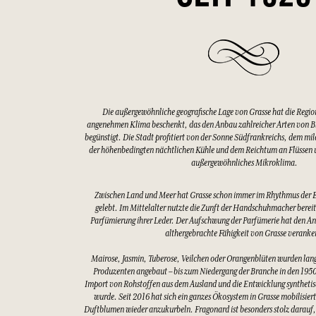
Die außergewöhnliche geografische Lage von Grasse hat die Regio
angenehmen Klima beschenkt, das den Anbau zahlreicher Arten von 
begünstigt. Die Stadt profitiert von der Sonne Südfrankreichs, dem mi
der höhenbedingten nächtlichen Kühle und dem Reichtum an Flüssen u
außergewöhnliches Mikroklima.
Zwischen Land und Meer hat Grasse schon immer im Rhythmus der 
gelebt. Im Mittelalter nutzte die Zunft der Handschuhmacher bereits
Parfümierung ihrer Leder. Der Aufschwung der Parfümerie hat den An
althergebrachte Fähigkeit von Grasse veranke
Mairose, Jasmin, Tuberose, Veilchen oder Orangenblüten wurden lang
Produzenten angebaut – bis zum Niedergang der Branche in den 1950
Import von Rohstoffen aus dem Ausland und die Entwicklung synthetis
wurde. Seit 2016 hat sich ein ganzes Ökosystem in Grasse mobilisier
Duftblumen wieder anzukurbeln. Fragonard ist besonders stolz darauf,