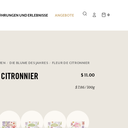
0
ÜHRUNGEN UND ERLEBNISSE
ANGEBOTE
MEN
DIE BLUME DES JAHRES
FLEUR DE CITRONNIER
$ 11.00
 CITRONNIER
$ 7.86 / 100g