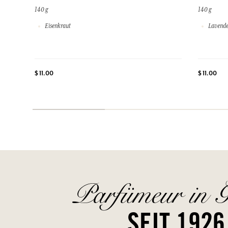
140 g
140 g
Eisenkraut
Lavende
$ 11.00
$ 11.00
Parfümeur in G
SEIT 1926