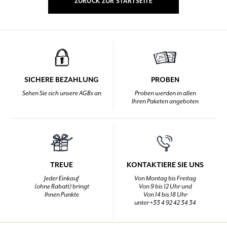
ZURÜCK ZUR STARTSEITE
SICHERE BEZAHLUNG
PROBEN
Sehen Sie sich unsere AGBs an
Proben werden in allen
Ihren Paketen angeboten
TREUE
KONTAKTIERE SIE UNS
Jeder Einkauf
Von Montag bis Freitag
(ohne Rabatt) bringt
Von 9 bis 12 Uhr und
Ihnen Punkte
Von 14 bis 18 Uhr
unter +33 4 92 42 34 34