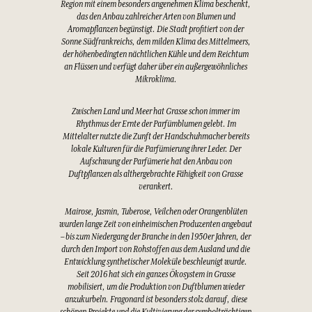
Region mit einem besonders angenehmen Klima beschenkt,
das den Anbau zahlreicher Arten von Blumen und
Aromapflanzen begünstigt. Die Stadt profitiert von der
Sonne Südfrankreichs, dem milden Klima des Mittelmeers,
der höhenbedingten nächtlichen Kühle und dem Reichtum
an Flüssen und verfügt daher über ein außergewöhnliches
Mikroklima.
Zwischen Land und Meer hat Grasse schon immer im
Rhythmus der Ernte der Parfümblumen gelebt. Im
Mittelalter nutzte die Zunft der Handschuhmacher bereits
lokale Kulturen für die Parfümierung ihrer Leder. Der
Aufschwung der Parfümerie hat den Anbau von
Duftpflanzen als althergebrachte Fähigkeit von Grasse
verankert.
Mairose, Jasmin, Tuberose, Veilchen oder Orangenblüten
wurden lange Zeit von einheimischen Produzenten angebaut
– bis zum Niedergang der Branche in den 1950er Jahren, der
durch den Import von Rohstoffen aus dem Ausland und die
Entwicklung synthetischer Moleküle beschleunigt wurde.
Seit 2016 hat sich ein ganzes Ökosystem in Grasse
mobilisiert, um die Produktion von Duftblumen wieder
anzukurbeln. Fragonard ist besonders stolz darauf, diese
schönen Projekte und die Kultivierung der symbolträchtigen