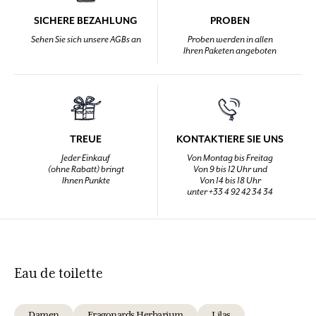
SICHERE BEZAHLUNG
PROBEN
Sehen Sie sich unsere AGBs an
Proben werden in allen
Ihren Paketen angeboten
TREUE
KONTAKTIERE SIE UNS
Jeder Einkauf
Von Montag bis Freitag
(ohne Rabatt) bringt
Von 9 bis 12 Uhr und
Ihnen Punkte
Von 14 bis 18 Uhr
unter +33 4 92 42 34 34
Eau de toilette
Damen
Fragonards Herbarium
Lilas