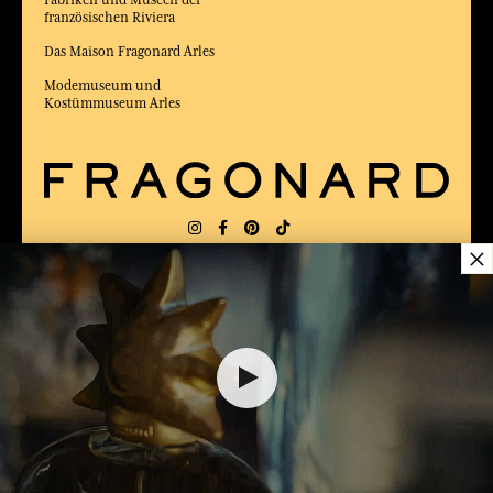
Fabriken und Museen der
französischen Riviera
Das Maison Fragonard Arles
Modemuseum und
Kostümmuseum Arles
×
LIEFERUNG:
FR
SPRACHE:
DE
52,00 €
ZUM BESTEN ONLINE-COMMERCE-SITE
2025 vom Magazin Capital gewählt
DEM WARENKORB HINZUFÜGEN
1