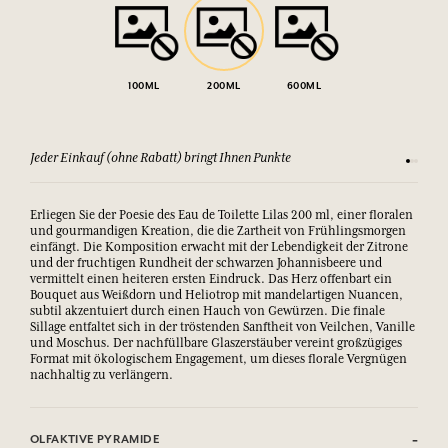
100ML
200ML
600ML
Sehen Sie sich unsere AGBs an
Zufriede
Erliegen Sie der Poesie des Eau de Toilette Lilas 200 ml, einer floralen
und gourmandigen Kreation, die die Zartheit von Frühlingsmorgen
einfängt. Die Komposition erwacht mit der Lebendigkeit der Zitrone
und der fruchtigen Rundheit der schwarzen Johannisbeere und
vermittelt einen heiteren ersten Eindruck. Das Herz offenbart ein
Bouquet aus Weißdorn und Heliotrop mit mandelartigen Nuancen,
subtil akzentuiert durch einen Hauch von Gewürzen. Die finale
Sillage entfaltet sich in der tröstenden Sanftheit von Veilchen, Vanille
und Moschus. Der nachfüllbare Glaszerstäuber vereint großzügiges
Format mit ökologischem Engagement, um dieses florale Vergnügen
nachhaltig zu verlängern.
OLFAKTIVE PYRAMIDE