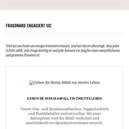
Oil, Aloe Barbadensis Leaf Powder, Cetyl Alcohol, Xanthan Gum,
Informationstabelle
Sodium Stearoyl Glutamate, Sodium Benzoate, Tocopherol,
Bitte konsultieren Sie die Umweltqualitäten oder -merkmale, indem
Helianthus Annuus (Sunflower) Seed Oil, Cellulose Gum, Potassium
Sie hier klicken
.
Sorbate, Citric Acid, Hydrogenated Palm Glycerides Citrate,
Hexamethylindanopyran, Terpineol, Vanillin, Citrus Limon Peel Oil,
FRAGONARD ENGAGIERT SIC
Linalool, Limonene, Isoeugenol, Pinene, Coumarin.
Diese Liste kann Änderungen unterzogen werden, bitte sehen Sie die
Verpackung des gekauften Produkts ein.
Weil wir uns heute um morgen kümmern müssen, sind wir davon überzeugt, dass jeder
Schritt zählt, jede Frage wichtig ist und jede Antwort ein Sieg für einen menschlicheren
und grüneren Planeten ist.
GEBEN SIE IHREM ABFALL EIN ZWEITES LEBEN
Unsere Glas- und Aluminiumflaschen, Pappschachteln
und Plastikbehälter sind recycelbar. Mit einer
Ballenpresse wird der Abfall verdichtet und
anschließend von Spezialunternehmen recycelt.