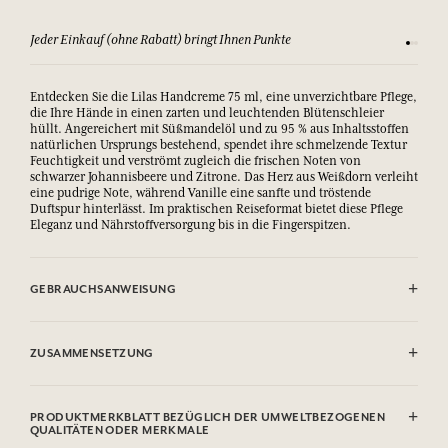
Jeder Einkauf (ohne Rabatt) bringt Ihnen Punkte
Sehen Si
Entdecken Sie die Lilas Handcreme 75 ml, eine unverzichtbare Pflege,
die Ihre Hände in einen zarten und leuchtenden Blütenschleier
hüllt. Angereichert mit Süßmandelöl und zu 95 % aus Inhaltsstoffen
natürlichen Ursprungs bestehend, spendet ihre schmelzende Textur
Feuchtigkeit und verströmt zugleich die frischen Noten von
schwarzer Johannisbeere und Zitrone. Das Herz aus Weißdorn verleiht
eine pudrige Note, während Vanille eine sanfte und tröstende
Duftspur hinterlässt. Im praktischen Reiseformat bietet diese Pflege
Eleganz und Nährstoffversorgung bis in die Fingerspitzen.
GEBRAUCHSANWEISUNG
.
ZUSAMMENSETZUNG
Aqua (Water), Glycerin, Caprylic/Capric Triglyceride, Parfum
(Fragrance), Polyglyceryl-6 Distearate, Decyl Oleate, Glyceryl Stearate
PRODUKTMERKBLATT BEZÜGLICH DER UMWELTBEZOGENEN
SE, Palmitic Acid, Stearic Acid, Oryza Sativa (Rice) Starch,
QUALITÄTEN ODER MERKMALE
Microcrystalline Cellulose, Prunus Amygdalus Dulcis (Sweet Almond)