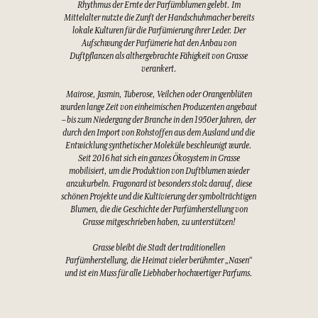
Rhythmus der Ernte der Parfümblumen gelebt. Im
Mittelalter nutzte die Zunft der Handschuhmacher bereits
lokale Kulturen für die Parfümierung ihrer Leder. Der
Aufschwung der Parfümerie hat den Anbau von
Duftpflanzen als althergebrachte Fähigkeit von Grasse
verankert.
Mairose, Jasmin, Tuberose, Veilchen oder Orangenblüten
wurden lange Zeit von einheimischen Produzenten angebaut
– bis zum Niedergang der Branche in den 1950er Jahren, der
durch den Import von Rohstoffen aus dem Ausland und die
Entwicklung synthetischer Moleküle beschleunigt wurde.
Seit 2016 hat sich ein ganzes Ökosystem in Grasse
mobilisiert, um die Produktion von Duftblumen wieder
anzukurbeln. Fragonard ist besonders stolz darauf, diese
schönen Projekte und die Kultivierung der symbolträchtigen
Blumen, die die Geschichte der Parfümherstellung von
Grasse mitgeschrieben haben, zu unterstützen!
Grasse bleibt die Stadt der traditionellen
Parfümherstellung, die Heimat vieler berühmter „Nasen“
und ist ein Muss für alle Liebhaber hochwertiger Parfums.