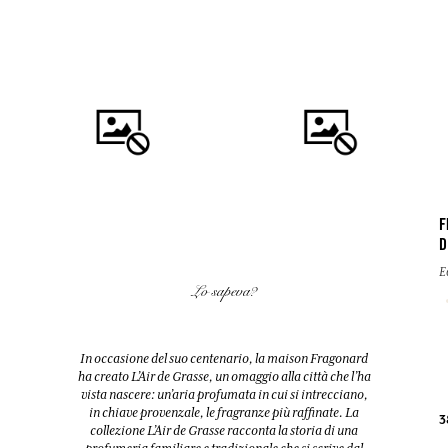
F
D
COMPRARE
COMPRARE
E
Lo sapeva?
FLEUR D'ORANGER (FIORI
EAU DES VACANCES
D'ARANCIO)
Eau de toilette
Diffusore + 10 bastoncini
In occasione del suo centenario, la maison Fragonard
200ml
200ml
ha creato L’Air de Grasse, un omaggio alla città che l’ha
vista nascere: un’aria profumata in cui si intrecciano,
in chiave provenzale, le fragranze più raffinate. La
38,00 €
52,00 €
3
collezione L’Air de Grasse racconta la storia di una