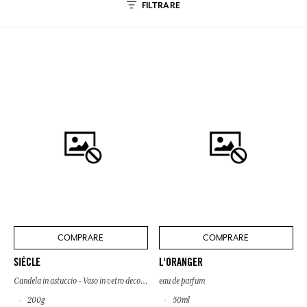
FILTRARE
COMPRARE
COMPRARE
SIÈCLE
L'ORANGER
Candela in astuccio - Vaso in vetro decorato
eau de parfum
200g
50ml