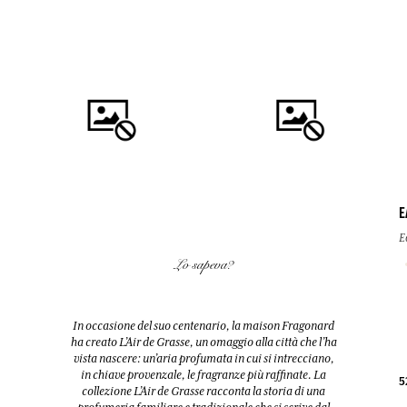
E
COMPRARE
COMPRARE
E
Lo sapeva?
FLEUR D'ORANGER (FIORI
FLEUR D'ORANGER (FIORI
D'ARANCIO)
D'ARANCIO)
Diffusore + 10 bastoncini
Eau de toilette
In occasione del suo centenario, la maison Fragonard
200ml
100ml
ha creato L’Air de Grasse, un omaggio alla città che l’ha
vista nascere: un’aria profumata in cui si intrecciano,
in chiave provenzale, le fragranze più raffinate. La
38,00 €
38,00 €
5
collezione L’Air de Grasse racconta la storia di una