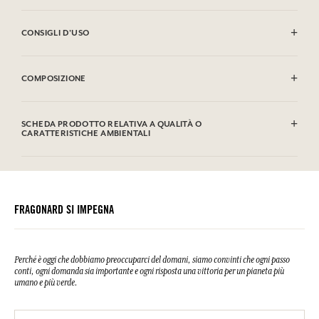
CONSIGLI D'USO
Lavaggio in lavatrice autorizzato (30°)
COMPOSIZIONE
100% Cotone
SCHEDA PRODOTTO RELATIVA A QUALITÀ O
CARATTERISTICHE AMBIENTALI
FRAGONARD SI IMPEGNA
Perché è oggi che dobbiamo preoccuparci del domani, siamo convinti che ogni passo
conti, ogni domanda sia importante e ogni risposta una vittoria per un pianeta più
umano e più verde.