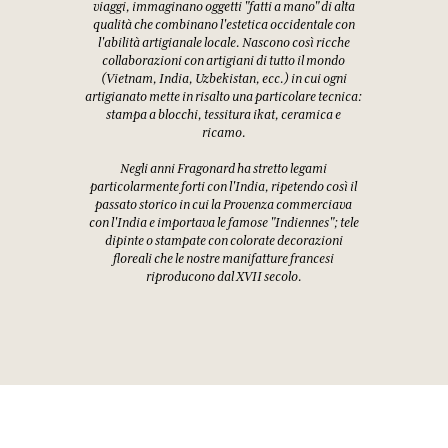
viaggi, immaginano oggetti "fatti a mano" di alta
qualità che combinano l'estetica occidentale con
l'abilità artigianale locale. Nascono così ricche
collaborazioni con artigiani di tutto il mondo
(Vietnam, India, Uzbekistan, ecc.) in cui ogni
artigianato mette in risalto una particolare tecnica:
stampa a blocchi, tessitura ikat, ceramica e
ricamo.
Negli anni Fragonard ha stretto legami
particolarmente forti con l'India, ripetendo così il
passato storico in cui la Provenza commerciava
con l'India e importava le famose "Indiennes"; tele
dipinte o stampate con colorate decorazioni
floreali che le nostre manifatture francesi
riproducono dal XVII secolo.