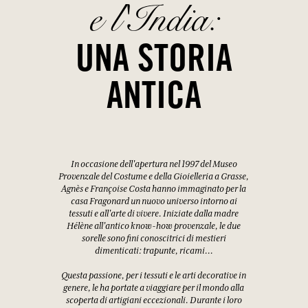
e l'India:
UNA STORIA
ANTICA
In occasione dell'apertura nel 1997 del Museo
Provenzale del Costume e della Gioielleria a Grasse,
Agnès e Françoise Costa hanno immaginato per la
casa Fragonard un nuovo universo intorno ai
tessuti e all'arte di vivere. Iniziate dalla madre
Hélène all'antico know-how provenzale, le due
sorelle sono fini conoscitrici di mestieri
dimenticati: trapunte, ricami...
Questa passione, per i tessuti e le arti decorative in
genere, le ha portate a viaggiare per il mondo alla
scoperta di artigiani eccezionali. Durante i loro