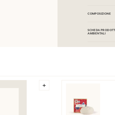
INFIAMMABILE: non
COMPOSIZIONE
Alcohol denat. (SD
Coumarin, Linalool
SCHEDA PRODOTTO
lista può essere og
AMBIENTALI
prodotto acquistato
Tabella informativa
Si prega di consult
+