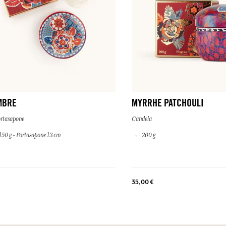
MBRE
MYRRHE PATCHOULI
rtasapone
Candela
50 g - Portasapone 13 cm
200 g
35,00 €