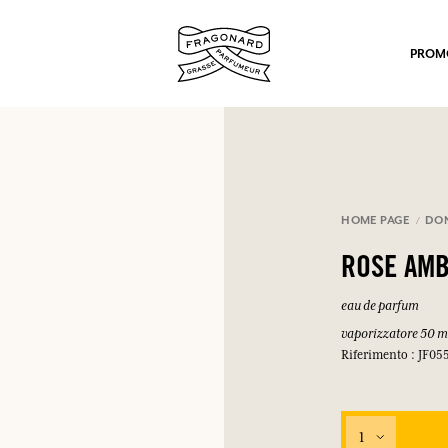
PROM
HOME PAGE
DO
ROSE AM
po.
eau de parfum
vaporizzatore 50 m
Riferimento : JF05
1
mulare punti e ricevere regali.