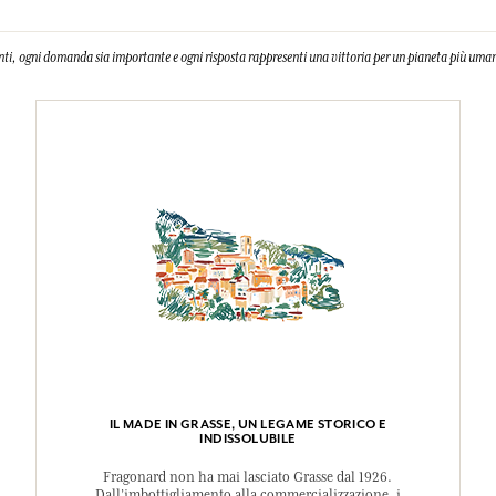
nti, ogni domanda sia importante e ogni risposta rappresenti una vittoria per un pianeta più uman
IL MADE IN GRASSE, UN LEGAME STORICO E
INDISSOLUBILE
Fragonard non ha mai lasciato Grasse dal 1926.
Dall’imbottigliamento alla commercializzazione, i