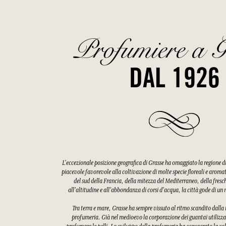
Profumiere a G
DAL 1926
L'eccezionale posizione geografica di Grasse ha omaggiato la regione 
piacevole favorevole alla coltivazione di molte specie floreali e aroma
del sud della Francia, della mitezza del Mediterraneo, della fres
all'altitudine e all'abbondanza di corsi d'acqua, la città gode di u
Tra terra e mare, Grasse ha sempre vissuto al ritmo scandito dalla ra
profumeria. Già nel medioevo la corporazione dei guantai utilizzav