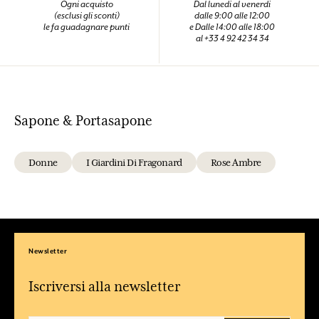
Ogni acquisto
Dal lunedi al venerdi
(esclusi gli sconti)
dalle 9:00 alle 12:00
le fa guadagnare punti
e Dalle 14:00 alle 18:00
al +33 4 92 42 34 34
Sapone & Portasapone
Donne
I Giardini Di Fragonard
Rose Ambre
Newsletter
Iscriversi alla newsletter