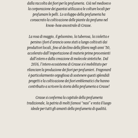
dalla raccolta dei fiori per la profumeria. Già nel medioevo
la corporazione dei guantai utilizzava le colture locali per
profumare le pelli. Lo sviluppo della profumeria ha
consacrato la coltivazione delle piante da profumo nel
know-how ancestrale di Grasse.
La rosa di maggio, il gelsomino, la tuberosa, la violetta e
persino i fiori d'arancio sono stati a lungo coltivati dai
produttori locali, fino al declino della filiera negli anni '50,
accelerato dall'importazione di materie prime provenienti
dall'estero e dalla creazione di molecole sintetiche. Dal
2016, l'intero ecosistema di Grasse si è mobilitato per
rilanciare la produzione dei fiori per profumieri. Fragonard
è particolarmente orgogliosa di sostenere questi splendidi
progetti e la coltivazione dei fiori emblematici che hanno
contribuito a scrivere la storia della profumeria a Grasse!
Grasse si conferma la capitale della profumeria
tradizionale, la patria di molti famosi “nasi” e resta il luogo
ideale per tutti gli amanti della profumeria di qualità.