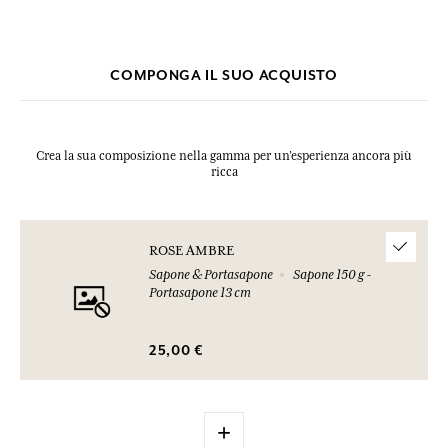
clic qui
facendo
.
acquistato.
COMPONGA IL SUO ACQUISTO
Crea la sua composizione nella gamma per un’esperienza ancora più
ricca
ROSE AMBRE
Sapone & Portasapone
Sapone 150 g -
Portasapone 13 cm
25,00 €
+