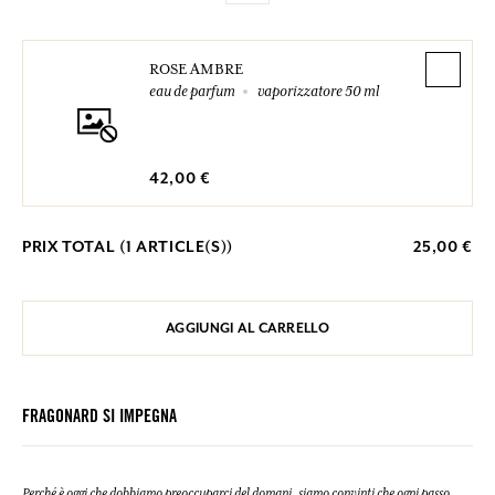
ROSE AMBRE
eau de parfum
vaporizzatore 50 ml
42,00 €
PRIX TOTAL (
1
ARTICLE(S))
25,00 €
AGGIUNGI AL CARRELLO
FRAGONARD SI IMPEGNA
Perché è oggi che dobbiamo preoccuparci del domani, siamo convinti che ogni passo