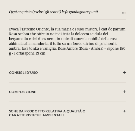
Ogni acquisto (esclusi gli sconti) le fa guadagnare punti
Consulta
Evoca l'Estremo Oriente, la sua magia e i suoi misteri, l'eau de parfum
Rosa Ambra che offre in note di testa la dolcezza acidula del
bergamotto e del ribes nero, in note di cuore la nobiltà della rosa
abbinata alla mandorla, il tutto su un fondo divino di patchouli,
ambra, fava tonka e vaniglia. Rose Ambre (Rosa - Ambra) - Sapone 150
g - Portasapone 13 cm
CONSIGLI D'USO
EVITARE IL CONTATTO CON GLI OCCHI.
COMPOSIZIONE
Sodium Palmate, Sodium Palm Kernelate, Aqua (Water), Parfum
(Fragrance), Palm Kernel Acid, Sodium Chloride, Glycerin, Argania
SCHEDA PRODOTTO RELATIVA A QUALITÀ O
Spinosa Kernel Oil*, Tetrasodium Etidronate, Sodium Thiosulfate,
CARATTERISTICHE AMBIENTALI
Tetrasodium Edta, Coumarin, Linalool, Limonene, CI 77891
(Titanium Dioxide).
Tabella informativa
* Ingrediente frutto dell'agricoltura biologica. Questa lista può essere
Si prega di consultare le qualità o le caratteristiche ambientali
oggetto di modifiche, si prega di conservare l'imballaggio del prodotto