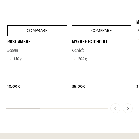
M
COMPRARE
COMPRARE
D
ROSE AMBRE
MYRRHE PATCHOULI
Sapone
Candela
150 g
200 g
3
10,00 €
35,00 €