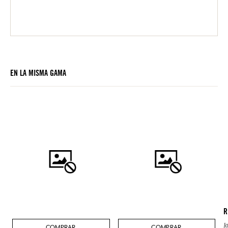
EN LA MISMA GAMA
R
J
COMPRAR
COMPRAR