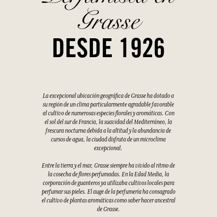
Grasse
DESDE 1926
La excepcional ubicación geográfica de Grasse ha dotado a
su región de un clima particularmente agradable favorable
al cultivo de numerosas especies florales y aromáticas. Con
el sol del sur de Francia, la suavidad del Mediterráneo, la
frescura nocturna debida a la altitud y la abundancia de
cursos de agua, la ciudad disfruta de un microclima
excepcional.
Entre la tierra y el mar, Grasse siempre ha vivido al ritmo de
la cosecha de flores perfumadas. En la Edad Media, la
corporación de guanteros ya utilizaba cultivos locales para
perfumar sus pieles. El auge de la perfumería ha consagrado
el cultivo de plantas aromáticas como saber hacer ancestral
de Grasse.