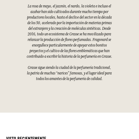
La rosa de mayo, el jazmín, el nardo, la violeta e incluso el
azahar han sido cultivados durante mucho tiempo por
productores locales, hasta el declive del sector en la década
de los 50, acelerado por la importación de materias primas
del extranjero y la creación de moléculas sintéticas. Desde
2016, todo un ecosistema de Grasse se ha movilizado para
relanzar la producción de flores perfumadas. Fragonard se
enorgullece particularmente de apoyar estos bonitos
proyectos y el cultivo de las flores emblemáticas que han
contribuido a escribir la historia de la perfumería en Grasse.
Grasse sigue siendo la ciudad de la perfumería tradicional,
la patria de muchas “narices” famosas, y el lugar ideal para
todos los amantes de la perfumería de calidad.