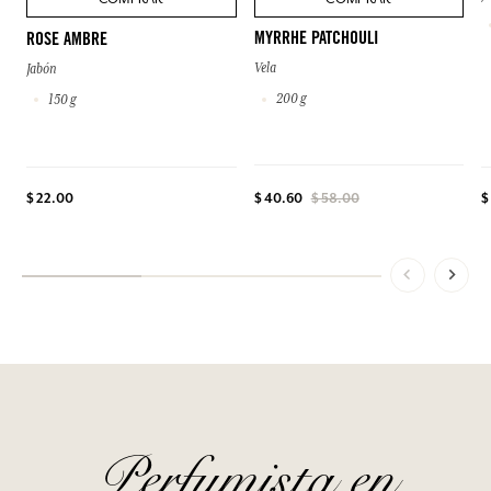
MYRRHE PATCHOULI
ROSE AMBRE
Vela
Jabón
200 g
150 g
$ 22.00
$
$ 40.60
$ 58.00
Perfumista en