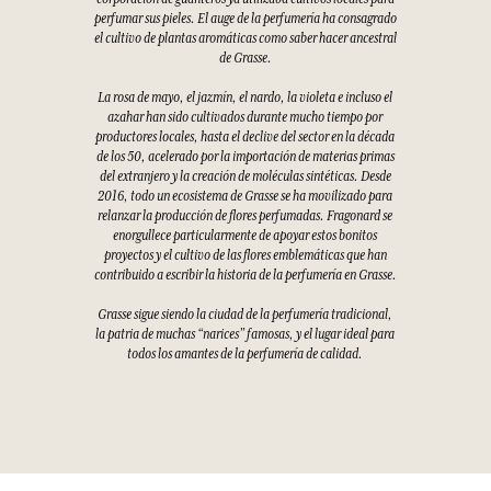
perfumar sus pieles. El auge de la perfumería ha consagrado
el cultivo de plantas aromáticas como saber hacer ancestral
de Grasse.
La rosa de mayo, el jazmín, el nardo, la violeta e incluso el
azahar han sido cultivados durante mucho tiempo por
productores locales, hasta el declive del sector en la década
de los 50, acelerado por la importación de materias primas
del extranjero y la creación de moléculas sintéticas. Desde
2016, todo un ecosistema de Grasse se ha movilizado para
relanzar la producción de flores perfumadas. Fragonard se
enorgullece particularmente de apoyar estos bonitos
proyectos y el cultivo de las flores emblemáticas que han
contribuido a escribir la historia de la perfumería en Grasse.
Grasse sigue siendo la ciudad de la perfumería tradicional,
la patria de muchas “narices” famosas, y el lugar ideal para
todos los amantes de la perfumería de calidad.