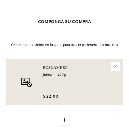
clic aquí
haciendo
.
comprado.
COMPONGA SU COMPRA
Cree su composición en la gama para una experiencia aún más rica
ROSE AMBRE
Jabón
150 g
$ 22.00
+