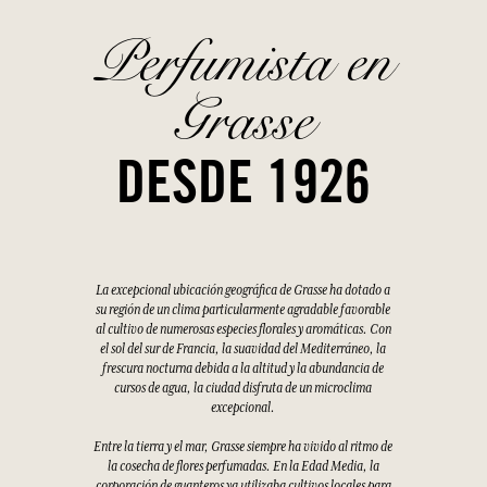
Perfumista en
Grasse
DESDE 1926
La excepcional ubicación geográfica de Grasse ha dotado a
su región de un clima particularmente agradable favorable
al cultivo de numerosas especies florales y aromáticas. Con
el sol del sur de Francia, la suavidad del Mediterráneo, la
frescura nocturna debida a la altitud y la abundancia de
cursos de agua, la ciudad disfruta de un microclima
excepcional.
Entre la tierra y el mar, Grasse siempre ha vivido al ritmo de
la cosecha de flores perfumadas. En la Edad Media, la
corporación de guanteros ya utilizaba cultivos locales para