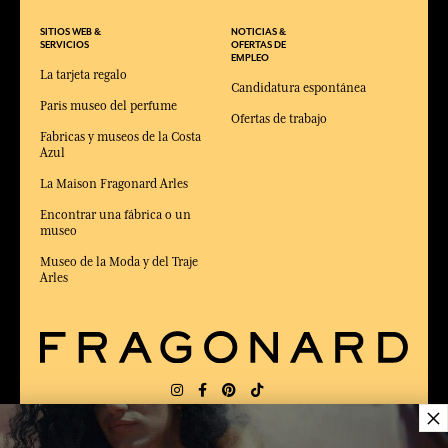
SITIOS WEB &
NOTICIAS &
SERVICIOS
OFERTAS DE
EMPLEO
La tarjeta regalo
Candidatura espontánea
Paris museo del perfume
Ofertas de trabajo
Fabricas y museos de la Costa
Azul
La Maison Fragonard Arles
Encontrar una fábrica o un
museo
Museo de la Moda y del Traje
Arles
×
ENTREGA:
US
IDIOMA:
ES