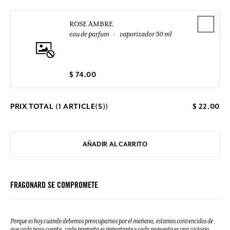
ROSE AMBRE
eau de parfum
vaporizador 50 ml
$ 74.00
PRIX TOTAL (
1
ARTICLE(S))
$ 22.00
AÑADIR AL CARRITO
FRAGONARD SE COMPROMETE
Porque es hoy cuando debemos preocuparnos por el mañana, estamos convencidos de
que cada paso cuenta, cada pregunta es importante y cada respuesta es una victoria