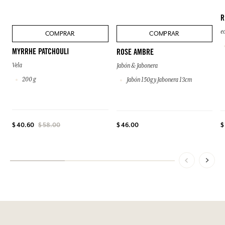
R
e
COMPRAR
COMPRAR
MYRRHE PATCHOULI
ROSE AMBRE
Vela
Jabón & Jabonera
200 g
Jabón 150g y Jabonera 13cm
$ 46.00
$
$ 40.60
$ 58.00