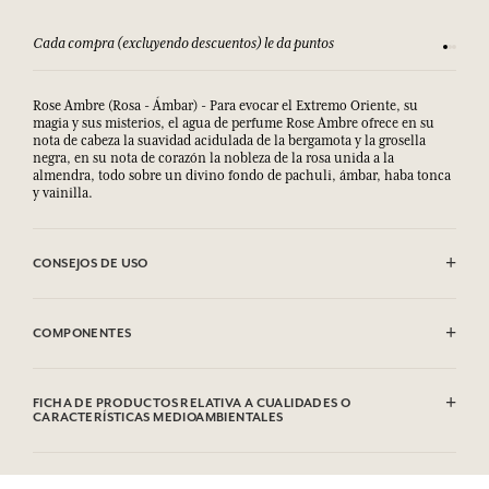
Cada compra (excluyendo descuentos) le da puntos
Consult
Rose Ambre (Rosa - Ámbar) - Para evocar el Extremo Oriente, su
magia y sus misterios, el agua de perfume Rose Ambre ofrece en su
nota de cabeza la suavidad acidulada de la bergamota y la grosella
negra, en su nota de corazón la nobleza de la rosa unida a la
almendra, todo sobre un divino fondo de pachuli, ámbar, haba tonca
y vainilla.
CONSEJOS DE USO
EVITAR EL CONTACTO CON LOS OJOS.
COMPONENTES
Sodium Palmate, Sodium Palm Kernelate, Aqua (Water), Parfum
(Fragrance), Palm Kernel Acid, Sodium Chloride, Glycerin, Argania
FICHA DE PRODUCTOS RELATIVA A CUALIDADES O
Spinosa Kernel Oil*, Tetrasodium Etidronate, Sodium Thiosulfate,
CARACTERÍSTICAS MEDIOAMBIENTALES
Tetrasodium Edta, Coumarin, Linalool, Limonene, CI 77891
(Titanium Dioxide).
Tabla de información
* Ingrediente procedente de la agricultura biológica. Esta lista puede
Por favor, consulte las cualidades o características medioambientales
ser objeto de modificaciones. Consultar el embalaje del producto