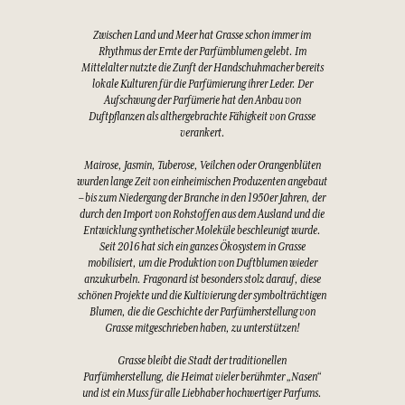
Zwischen Land und Meer hat Grasse schon immer im
Rhythmus der Ernte der Parfümblumen gelebt. Im
Mittelalter nutzte die Zunft der Handschuhmacher bereits
lokale Kulturen für die Parfümierung ihrer Leder. Der
Aufschwung der Parfümerie hat den Anbau von
Duftpflanzen als althergebrachte Fähigkeit von Grasse
verankert.
Mairose, Jasmin, Tuberose, Veilchen oder Orangenblüten
wurden lange Zeit von einheimischen Produzenten angebaut
– bis zum Niedergang der Branche in den 1950er Jahren, der
durch den Import von Rohstoffen aus dem Ausland und die
Entwicklung synthetischer Moleküle beschleunigt wurde.
Seit 2016 hat sich ein ganzes Ökosystem in Grasse
mobilisiert, um die Produktion von Duftblumen wieder
anzukurbeln. Fragonard ist besonders stolz darauf, diese
schönen Projekte und die Kultivierung der symbolträchtigen
Blumen, die die Geschichte der Parfümherstellung von
Grasse mitgeschrieben haben, zu unterstützen!
Grasse bleibt die Stadt der traditionellen
Parfümherstellung, die Heimat vieler berühmter „Nasen“
und ist ein Muss für alle Liebhaber hochwertiger Parfums.