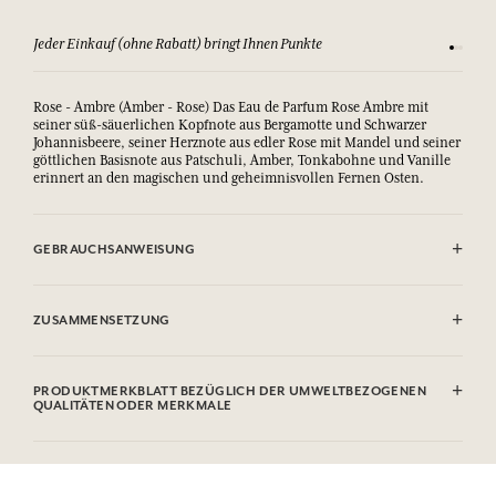
Jeder Einkauf (ohne Rabatt) bringt Ihnen Punkte
Sehen Si
Rose - Ambre (Amber - Rose) Das Eau de Parfum Rose Ambre mit
seiner süß-säuerlichen Kopfnote aus Bergamotte und Schwarzer
Johannisbeere, seiner Herznote aus edler Rose mit Mandel und seiner
göttlichen Basisnote aus Patschuli, Amber, Tonkabohne und Vanille
erinnert an den magischen und geheimnisvollen Fernen Osten.
GEBRAUCHSANWEISUNG
AUGENKONTAKT VERMEIDEN.
ZUSAMMENSETZUNG
Sodium Palmate, Sodium Palm Kernelate, Aqua (Water), Parfum
(Fragrance), Palm Kernel Acid, Sodium Chloride, Glycerin, Argania
PRODUKTMERKBLATT BEZÜGLICH DER UMWELTBEZOGENEN
Spinosa Kernel Oil*, Tetrasodium Etidronate, Sodium Thiosulfate,
QUALITÄTEN ODER MERKMALE
Tetrasodium Edta, Coumarin, Linalool, Limonene, CI 77891
(Titanium Dioxide).
Informationstabelle
* Inhaltsstoff aus biologischem Anbau. Diese Liste kann Änderungen
Bitte konsultieren Sie die Umweltqualitäten oder -merkmale, indem
unterzogen werden, bitte sehen Sie die Verpackung des gekauften
Sie hier klicken
.
Produkts ein.