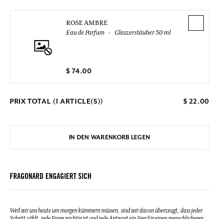
ROSE AMBRE
Eau de Parfum
Glaszerstäuber 50 ml
$ 74.00
PRIX TOTAL (
1
ARTICLE(S))
$ 22.00
IN DEN WARENKORB LEGEN
FRAGONARD ENGAGIERT SICH
Weil wir uns heute um morgen kümmern müssen, sind wir davon überzeugt, dass jeder
Schritt zählt, jede Frage wichtig ist und jede Antwort ein Sieg für einen menschlicheren