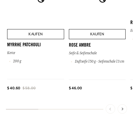
R
E
KAUFEN
KAUFEN
MYRRHE PATCHOULI
ROSE AMBRE
Kerze
Seife & Seifenschale
200 g
Duftseife 150 g - Seifenschale 13 cm
$ 46.00
$
$ 40.60
$ 58.00