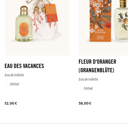
FLEUR D'ORANGER
EAU DES VACANCES
(ORANGENBLÜTE)
Eau de toilette
Eau de toilette
200ml
100ml
52,00 €
38,00 €