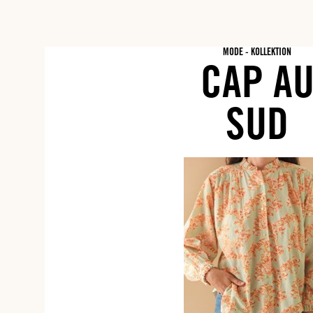
MODE - KOLLEKTION
CAP A
SUD