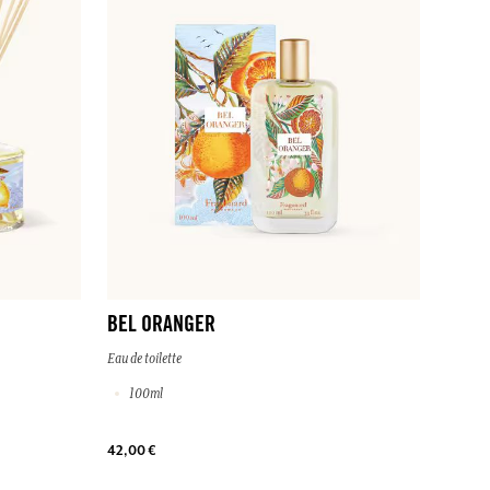
BEL ORANGER
Eau de toilette
100ml
42,00 €