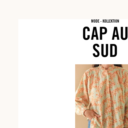
MODE - KOLLEKTION
CAP A
SUD