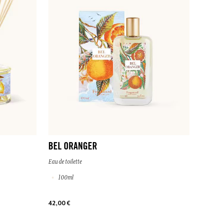
BEL ORANGER
Eau de toilette
100ml
42,00 €