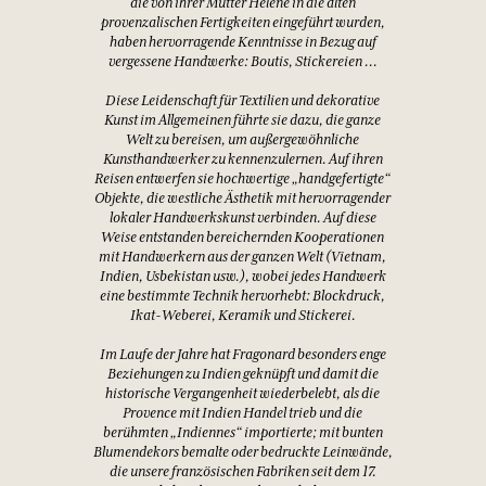
die von ihrer Mutter Hélène in die alten
provenzalischen Fertigkeiten eingeführt wurden,
haben hervorragende Kenntnisse in Bezug auf
vergessene Handwerke: Boutis, Stickereien …
Diese Leidenschaft für Textilien und dekorative
Kunst im Allgemeinen führte sie dazu, die ganze
Welt zu bereisen, um außergewöhnliche
Kunsthandwerker zu kennenzulernen. Auf ihren
Reisen entwerfen sie hochwertige „handgefertigte“
Objekte, die westliche Ästhetik mit hervorragender
lokaler Handwerkskunst verbinden. Auf diese
Weise entstanden bereichernden Kooperationen
mit Handwerkern aus der ganzen Welt (Vietnam,
Indien, Usbekistan usw.), wobei jedes Handwerk
eine bestimmte Technik hervorhebt: Blockdruck,
Ikat-Weberei, Keramik und Stickerei.
Im Laufe der Jahre hat Fragonard besonders enge
Beziehungen zu Indien geknüpft und damit die
historische Vergangenheit wiederbelebt, als die
Provence mit Indien Handel trieb und die
berühmten „Indiennes“ importierte; mit bunten
Blumendekors bemalte oder bedruckte Leinwände,
die unsere französischen Fabriken seit dem 17.