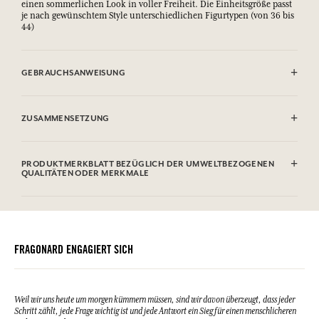
einen sommerlichen Look in voller Freiheit. Die Einheitsgröße passt
je nach gewünschtem Style unterschiedlichen Figurtypen (von 36 bis
44)
GEBRAUCHSANWEISUNG
Maschinenwaschbar (30°)
ZUSAMMENSETZUNG
100% baumwolle
PRODUKTMERKBLATT BEZÜGLICH DER UMWELTBEZOGENEN
QUALITÄTEN ODER MERKMALE
FRAGONARD ENGAGIERT SICH
Weil wir uns heute um morgen kümmern müssen, sind wir davon überzeugt, dass jeder
Schritt zählt, jede Frage wichtig ist und jede Antwort ein Sieg für einen menschlicheren