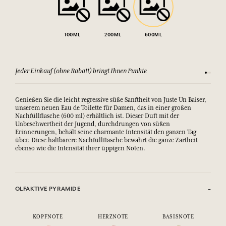
100ML
200ML
600ML
Jeder Einkauf (ohne Rabatt) bringt Ihnen Punkte
Sehen Si
Genießen Sie die leicht regressive süße Sanftheit von Juste Un Baiser,
unserem neuen Eau de Toilette für Damen, das in einer großen
Nachfüllflasche (600 ml) erhältlich ist. Dieser Duft mit der
Unbeschwertheit der Jugend, durchdrungen von süßen
Erinnerungen, behält seine charmante Intensität den ganzen Tag
über. Diese haltbarere Nachfüllflasche bewahrt die ganze Zartheit
ebenso wie die Intensität ihrer üppigen Noten.
OLFAKTIVE PYRAMIDE
KOPFNOTE
HERZNOTE
BASISNOTE