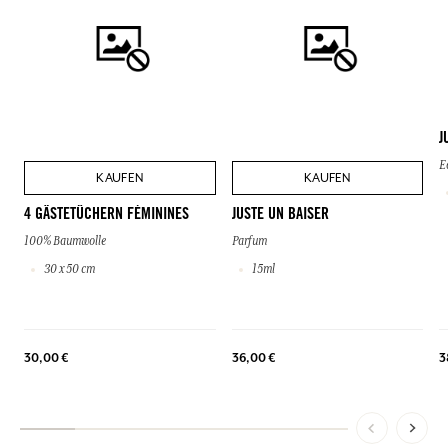
J
E
KAUFEN
KAUFEN
4 GÄSTETÜCHERN FÉMININES
JUSTE UN BAISER
100% Baumwolle
Parfum
30 x 50 cm
15ml
30,00 €
36,00 €
3