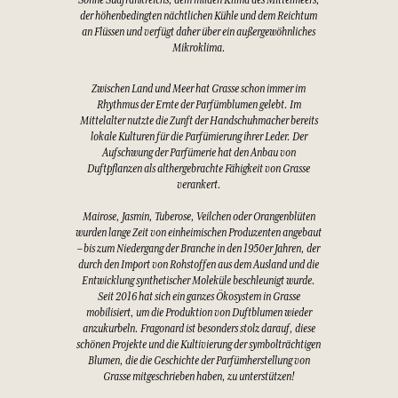
der höhenbedingten nächtlichen Kühle und dem Reichtum
an Flüssen und verfügt daher über ein außergewöhnliches
Mikroklima.
Zwischen Land und Meer hat Grasse schon immer im
Rhythmus der Ernte der Parfümblumen gelebt. Im
Mittelalter nutzte die Zunft der Handschuhmacher bereits
lokale Kulturen für die Parfümierung ihrer Leder. Der
Aufschwung der Parfümerie hat den Anbau von
Duftpflanzen als althergebrachte Fähigkeit von Grasse
verankert.
Mairose, Jasmin, Tuberose, Veilchen oder Orangenblüten
wurden lange Zeit von einheimischen Produzenten angebaut
– bis zum Niedergang der Branche in den 1950er Jahren, der
durch den Import von Rohstoffen aus dem Ausland und die
Entwicklung synthetischer Moleküle beschleunigt wurde.
Seit 2016 hat sich ein ganzes Ökosystem in Grasse
mobilisiert, um die Produktion von Duftblumen wieder
anzukurbeln. Fragonard ist besonders stolz darauf, diese
schönen Projekte und die Kultivierung der symbolträchtigen
Blumen, die die Geschichte der Parfümherstellung von
Grasse mitgeschrieben haben, zu unterstützen!