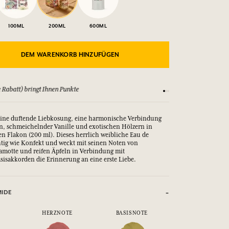
100ML
200ML
600ML
DEM WARENKORB HINZUFÜGEN
ere AGBs an
Zufrieden oder Geld z
t eine duftende Liebkosung, eine harmonische Verbindung
n, schmeichelnder Vanille und exotischen Hölzern in
n Flakon (200 ml). Dieses herrlich weibliche Eau de
htig wie Konfekt und weckt mit seinen Noten von
amotte und reifen Äpfeln in Verbindung mit
asisakkorden die Erinnerung an eine erste Liebe.
MIDE
HERZNOTE
BASISNOTE