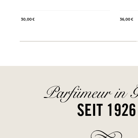
30,00 €
36,00 €
Parfümeur in G
SEIT 1926