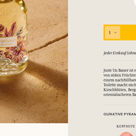
EINWÄHLEN
nd Geschenke.
nd Geschenke.
nd Geschenke.
nd Geschenke.
1
EINWÄHLEN
EINWÄHLEN
EINWÄHLEN
EINWÄHLEN
hne Rabatt) bringt Ihnen Punkte
Sehen Sie sich uns
Juste Un Baiser is
von süßen Früchte
einem nachfüllbare
Toilette macht süc
Kirschblüten, Berg
orientalischeren B
OLFAKTIVE PYRA
KOPFNOTE