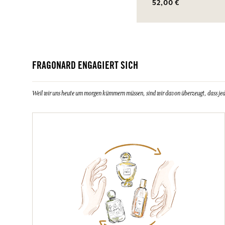
52,00 €
FRAGONARD ENGAGIERT SICH
Weil wir uns heute um morgen kümmern müssen, sind wir davon überzeugt, dass jeder 