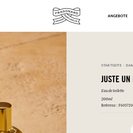
ANGEBOTE
STARTSEITE
DA
ation
JUSTE UN
Eau de toilette
200ml
Referenz : F60372
nd Geschenke.